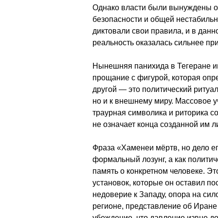
Однако власти были вынуждены от
безопасности и общей нестабиль
диктовали свои правила, и в данн
реальность оказалась сильнее пр
Нынешняя панихида в Тегеране им
прощание с фигурой, которая опр
другой — это политический ритуа
но и к внешнему миру. Массовое у
траурная символика и риторика с
не означает конца созданной им л
Фраза «Хаменеи мёртв, но дело его
формальный лозунг, а как политич
память о конкретном человеке. Эт
установок, которые он оставил пос
недоверие к Западу, опора на сил
регионе, представление об Иране
убеждение, что давление извне до