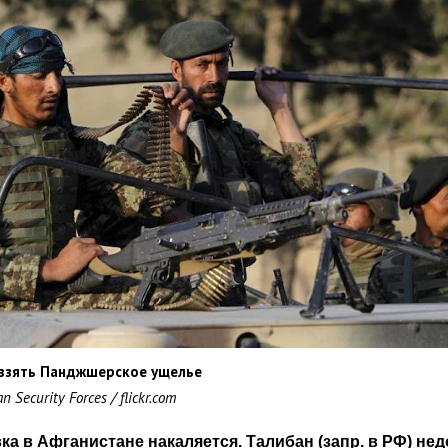
взять Панджшерское ущелье
 Security Forces / flickr.com
ка в Афганистане накаляется. Талибан (запр. в РФ) нед