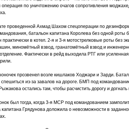
я операция по уничтожению очагов сопротивления моджахе
ха.
тате проведенной Ахмад Шахом спецоперации по дезинфор
мандования, батальон капитана Королева без одной роты 
 практически в котел. 2-я и 3-я мотострелковые роты без э
шин, миномётный взвод, гранатомётный взвод и инженерн
отделение. Фактически в рейд выходила РТГ или усиленная 
орили.
оночек прозвенел возле кишлаков Ходжари и Зарди. Бата
спешиться из-за завалов на дороге. БМП под командован
Рыжакова остались там, чтобы расчистить дорогу и догнать 
онок был тогда, когда 3-я МСР под командованием замполи
 капитана Грядунова доложила о невозможности в заданно
ах.