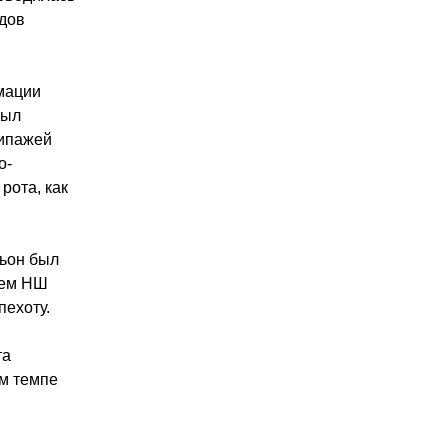
дов
мации
был
кипажей
о-
рота, как
льон был
ием НШ
пехоту.
та
м темпе