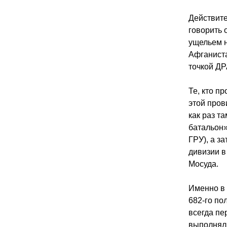
Действите
говорить 
ущельем н
Афганист
точкой ДР
Те, кто п
этой пров
как раз т
батальон»
ГРУ), а з
дивизии в
Мосуда.
Именно в
682-го по
всегда п
выполнял 