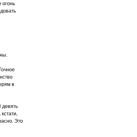
 огонь
ндовать
ны.
Точное
инство
ерям в
 девять
кстати,
расно. Это