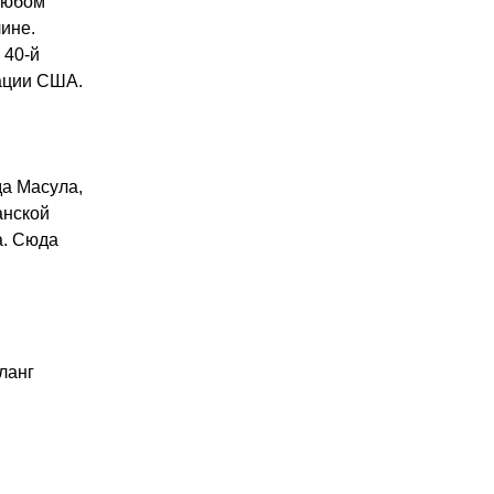
 любом
ине.
 40-й
пации США.
а Масула,
анской
а. Сюда
ланг