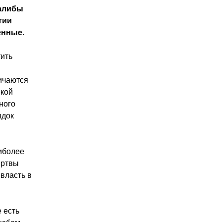
талибы
тии
енные.
тить
ичаются
ской
ного
ядок
аиболее
ертвы
 власть в
 есть