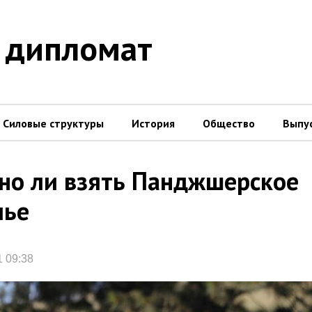
 дипломат
Силовые структуры
История
Общество
Выпу
о ли взять Панджшерское
лье
1 09:38