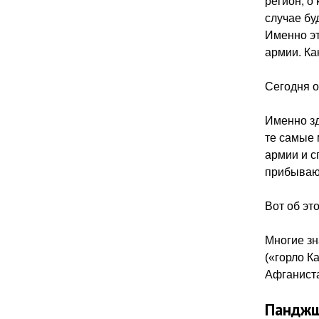
регион, о
случае бу
Именно эт
армии. Ка
Сегодня о
Именно зд
те самые 
армии и с
прибывают
Вот об эт
Многие зн
(«горло К
Афганист
Панджш