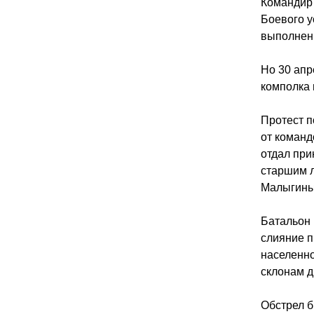
Командир 
Боевого у
выполнени
Но 30 апр
комполка 
Протест п
от команд
отдал при
старшим 
Малыгиным
Батальон 
слияние п
населенно
склонам д
Обстрел б