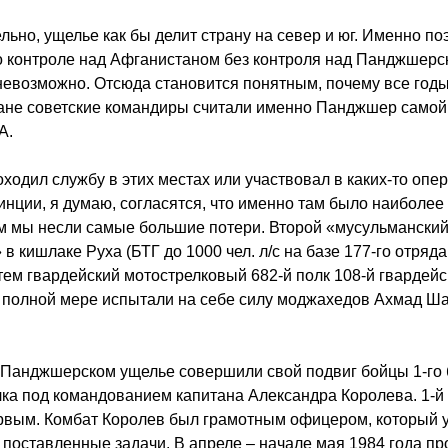
льно, ущелье как бы делит страну на север и юг. Именно по
о контроле над Афганистаном без контроля над Панджшерс
евозможно. Отсюда становится понятным, почему все год
ане советские командиры считали именно Панджшер самой
А.
роходил службу в этих местах или участвовал в каких-то опе
инции, я думаю, согласятся, что именно там было наиболее
ам мы несли самые большие потери. Второй «мусульмански
 в кишлаке Руха (БТГ до 1000 чел. л/с на базе 177-го отряд
атем гвардейский мотострелковый 682-й полк 108-й гвардей
 полной мере испытали на себе силу моджахедов Ахмад Ш
 Панджшерском ущелье совершили свой подвиг бойцы 1-го 
лка под командованием капитана Александра Королева. 1-й
ервым. Комбат Королев был грамотным офицером, который 
поставленные задачи. В апреле – начале мая 1984 года п