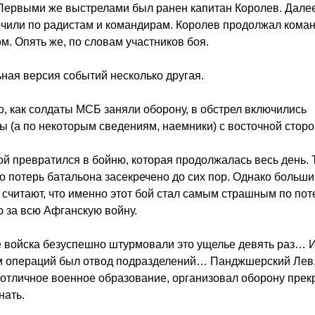
Первыми же выстрелами был ранен капитан Королев. Далее
чили по радистам и командирам. Королев продолжал кома
м. Опять же, по словам участников боя.
ая версия событий несколько другая.
о, как солдаты МСБ заняли оборону, в обстрел включились
 (а по некоторым сведениям, наемники) с восточной сторо
й превратился в бойню, которая продолжалась весь день. 
о потерь батальона засекречено до сих пор. Однако больш
 считают, что именно этот бой стал самым страшным по пот
 за всю Афганскую войну.
 войска безуспешно штурмовали это ущелье девять раз… И
м операций был отвод подразделений… Панджшерский Лев, 
тличное военное образование, организовал оборону прек
нать.