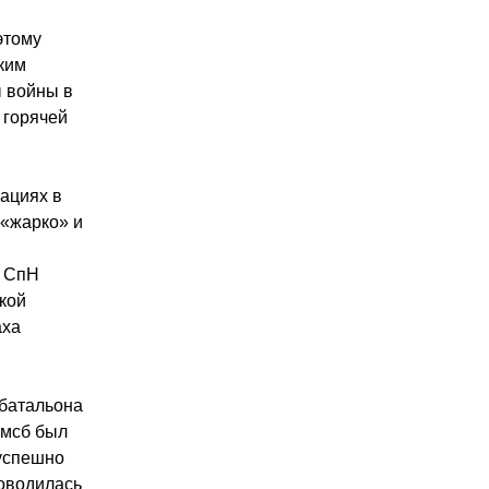
этому
ким
ы войны в
 горячей
рациях в
 «жарко» и
й
а СпН
ской
аха
батальона
 мсб был
успешно
роводилась