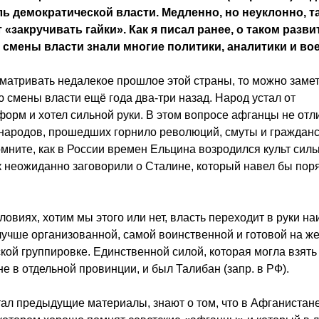
ль демократической власти. Медленно, но неуклонно, 
«закручивать гайки». Как я писал ранее, о таком разви
 смены власти знали многие политики, аналитики и во
матривать недалекое прошлое этой страны, то можно заме
 смены власти ещё года два-три назад. Народ устал от
орм и хотел сильной руки. В этом вопросе афганцы не отл
 народов, прошедших горнило революций, смуты и граждан
мните, как в России времен Ельцина возродился культ силь
к неожиданно заговорили о Сталине, который навел бы пор
словиях, хотим мы этого или нет, власть переходит в руки н
лучше организованной, самой воинственной и готовой на ж
кой группировке. Единственной силой, которая могла взять
 не в отдельной провинции, и был Талибан (запр. в РФ).
итал предыдущие материалы, знают о том, что в Афганистане