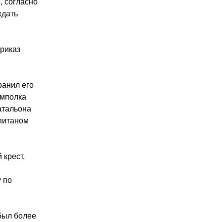
, согласно
ждать
приказ
ранил его
омполка
атальона
питаном
 крест,
у по
 был более