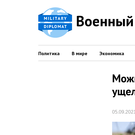
Военный
Политика
В мире
Экономика
Можн
уще
05.09.202