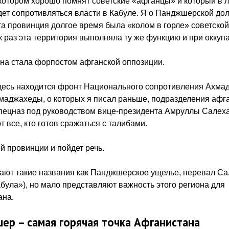
 котором хорошо помнят советские «афганцы» и который в
дет сопротивляться власти в Кабуле. Я о Панджшерской дол
а провинция долгое время была «колом в горле» советской
к раз эта территория выполняла ту же функцию и при окку
на стала форпостом афганской оппозиции.
есь находится фронт Национального сопротивления Ахмад
маджахеды, о которых я писал раньше, подразделения афг
пецназ под руководством вице-президента Амруллы Салех
 все, кто готов сражаться с талибами.
ой провинции и пойдет речь.
ают такие названия как Панджшерское ущелье, перевал Са
абула»), но мало представляют важность этого региона для
ана.
ер – самая горячая точка Афганистана