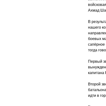
войскова
Ахмад Ша
В резуль
нашего ко
направлен
боевых ма
сапёрное 
тогда гов
Первый зв
вынужден 
капитана 
Второй зв
батальона
идти в гор