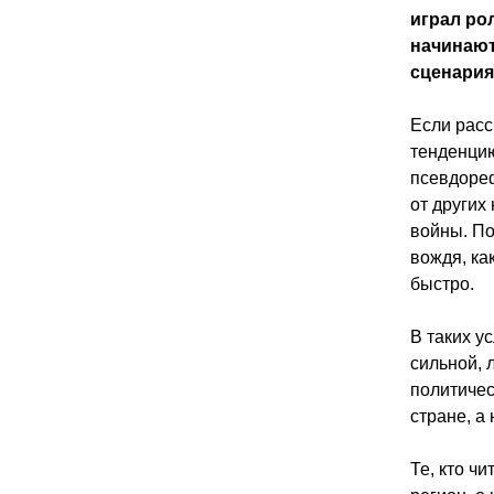
играл ро
начинают 
сценария
Если расс
тенденцию
псевдореф
от других
войны. По
вождя, ка
быстро.
В таких у
сильной, 
политичес
стране, а
Те, кто ч