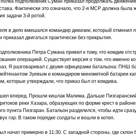
полка подполковник Суман приказал продолжать движение
става. Фактически это означало, что 2-я МСР должна была 
я задачи 3-й ротой.
еля в дело вмешался командир дивизии, который отменил 
и приказал двигаться практически без прикрытия.
одполковника Петра Сумана привел к тому, что комдив отст
ования операцией. Существует версия о том, что именно к
каз. Я разговаривал с двумя офицерами батальона: ПНШ б
лейтенантом Зуевым и командиром минометной батареи ка
, которые утверждали, что приказ был от комдива.
шел вперед. Прошли кишлак Малима. Дальше Пизгаранский
ритоков реки Хазара, образующих по форме крест в районе
го пункта Пизгаран. Батальон разделился, чтобы идти сраз
вух гор. В таком порядке солдаты и вошли в котел.
ыл начат примерно в 11:30. С западной стороны, где склон