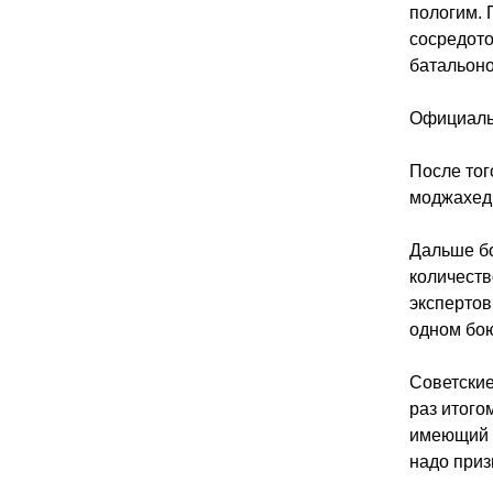
пологим. 
сосредото
батальоно
Официальн
После тог
моджахеды
Дальше бо
количеств
экспертов
одном бою
Советские
раз итого
имеющий о
надо приз