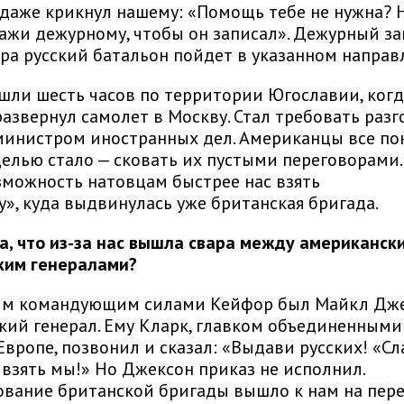
 даже крикнул нашему: «Помощь тебе не нужна? 
кажи дежурному, чтобы он записал». Дежурный за
тра русский батальон пойдет в указанном направ
шли шесть часов по территории Югославии, когд
развернул самолет в Москву. Стал требовать разг
инистром иностранных дел. Американцы все пон
елью стало — сковать их пустыми переговорами.
зможность натовцам быстрее нас взять
у», куда выдвинулась уже британская бригада.
а, что из-за нас вышла свара между американск
ким генералами?
м командующим силами Кейфор был Майкл Дже
кий генерал. Ему Кларк, главком объединенным
Европе, позвонил и сказал: «Выдави русских! «Сл
взять мы!» Но Джексон приказ не исполнил.
вание британской бригады вышло к нам на пере