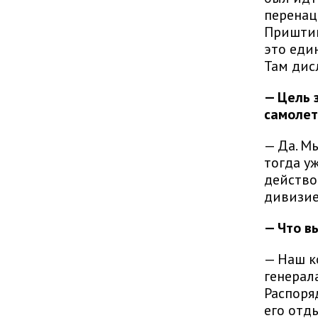
перенац
Приштин
это еди
Там дис
— Цель 
самолет
— Да. М
тогда у
действо
дивизие
— Что в
— Наш к
генерал
Распоря
его отд