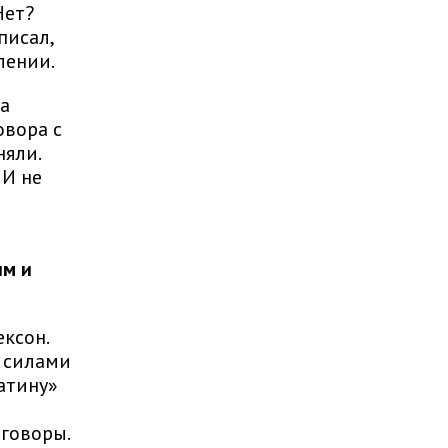
Нет?
писал,
лении.
а
овора с
яли.
 И не
им и
ксон.
и силами
атину»
говоры.