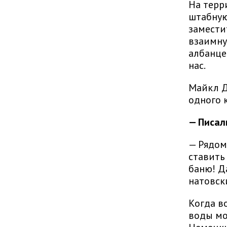
На терр
штабную
замести
взаимную
албанце
нас.
Майкл Д
одного 
— Писал
— Рядом
ставить
баню! Д
натовск
Когда в
воды мо