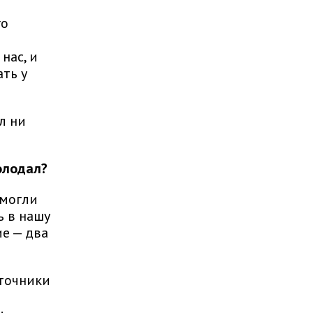
го
нас, и
ть у
л ни
олодал?
омогли
ь в нашу
ие — два
сточники