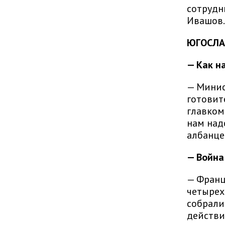
сотрудн
Ивашов.
ЮГОСЛА
— Как н
— Минис
готовит
главком
нам над
албанце
— Война
— Францу
четырех
собрали
действи