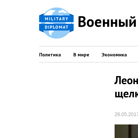
Военный
Политика
В мире
Экономика
Леон
щелк
26.05.201