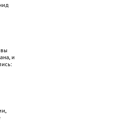
нид
 вы
ана, и
лись:
ии,
е