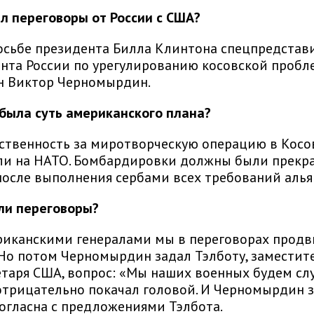
ел переговоры от России с США?
осьбе президента Билла Клинтона спецпредстав
нта России по урегулированию косовской проб
н Виктор Черномырдин.
 была суть американского плана?
ственность за миротворческую операцию в Косо
ли на НАТО. Бомбардировки должны были прекр
после выполнения сербами всех требований алья
ли переговоры?
риканскими генералами мы в переговорах продв
 Но потом Черномырдин задал Тэлботу, заместит
етаря США, вопрос: «Мы наших военных будем сл
отрицательно покачал головой. И Черномырдин з
согласна с предложениями Тэлбота.