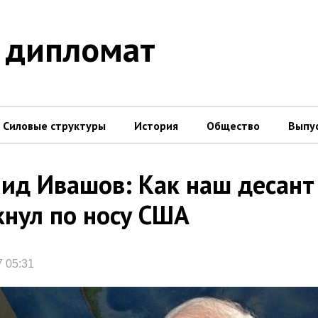
 дипломат
Силовые структуры
История
Общество
Выпу
ид Ивашов: Как наш десант
нул по носу США
7 05:31