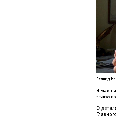
Леонид Ив
В мае н
этапа в
О детал
Главног