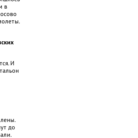
м в
Косово
молеты.
вских
ся. И
атальон
влены.
ут до
али.