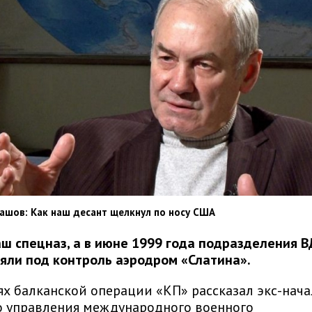
ашов: Как наш десант щелкнул по носу США
аш спецназ, а в июне 1999 года подразделения В
зяли под контроль аэродром «Слатина».
ях балканской операции «КП» рассказал экс-нач
о управления международного военного