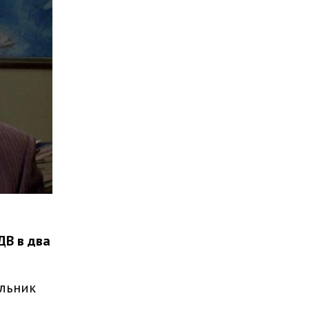
ДВ в два
альник