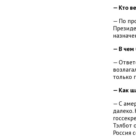
— Кто в
— По пр
Президе
назначе
— В чем
— Ответ
возлага
только 
— Как ш
— С аме
далеко.
госсекр
Тэлбот 
Россия 