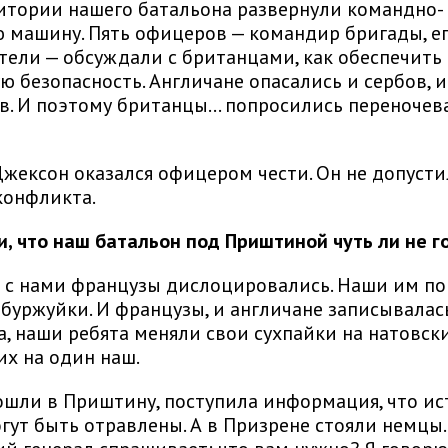
итории нашего батальона развернули командно-
 машину. Пять офицеров — командир бригады, е
тели — обсуждали с британцами, как обеспечить
 безопасность. Англичане опасались и сербов, и 
в. И поэтому британцы… попросились переночева
жексон оказался офицером чести. Он не допусти
конфликта.
и, что наш батальон под Приштиной чуть ли не г
 с нами французы дислоцировались. Наши им п
 буржуйки. И французы, и англичане записывалас
а, наши ребята меняли свои сухпайки на натовск
их на один наш.
ошли в Приштину, поступила информация, что и
гут быть отравлены. А в Призрене стояли немцы.