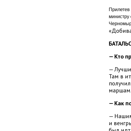
Прилетев 
министру 
Черномырд
«Добива
БАТАЛЬ
— Кто п
— Лучши
Там в и
получил
маршам.
— Как п
— Нашим
и венгр
был идт