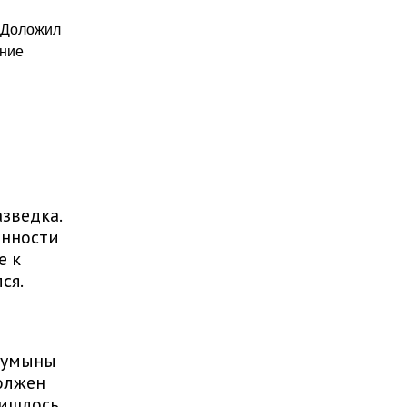
. Доложил
ание
зведка.
енности
е к
ся.
румыны
должен
ришлось