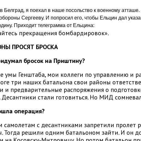
в Белград, я поехал в наше посольство к военному атташе
обороны Сергееву. И попросил его, чтобы Ельцин дал указ
ину. Приходит телеграмма от Ельцина:
йтесь прекращения бомбардировок».
ОНЫ ПРОСЯТ БРОСКА
ридумал бросок на Приштину?
е умы Генштаба, мои коллеги по управлению и ра
тоге три наших батальона свои районы ответств
и и предварительные распоряжения о подготовк
 Десантники стали готовиться. Но МИД сомневал
ошла операция?
 самолетам с десантниками запретили пролет 
ы. Тогда решили одним батальоном зайти. И он 
и на Косовску-Митровицу. Но потом батальон п