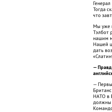
Генерал
Тогда с
что зав
Мы уже 
Тэлбот 
нашим м
Нашей ц
дать во
«Слатин
— Правд
английс
— Первы
Британс
НАТО в 
должны 
Командо