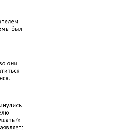
ителем
лемы был
во они
атиться
нса.
инулись
елю
ушать?»
аявляет: