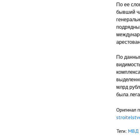
По ее сло
бывший чл
генеральн
подрядных
междунаро
арестован
По данным
видимость
комплекса
выделенн
млрд рубл
была лег
Оригинал 
stroitelst
Теги:
МВД