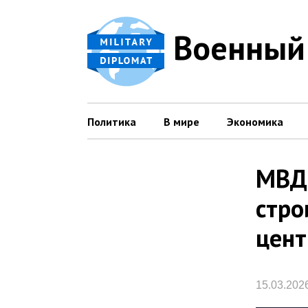
Военный
Политика
В мире
Экономика
МВД 
стро
цент
15.03.202