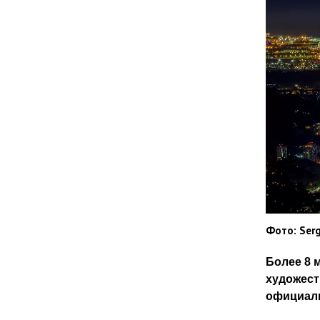
Фото: Serg
Более 8 
художест
официаль