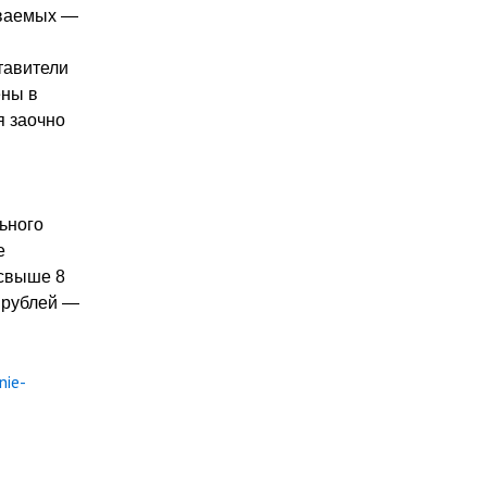
еваемых —
тавители
ены в
я заочно
ьного
е
 свыше 8
 рублей —
nie-