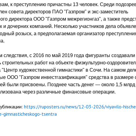
вам, к преступлению причастны 13 человек. Среди подозр
ен совета директоров ПАО "Газпром" и экс-заместитель
ого директора ООО "Газпром межрегионгаз", а также предс
 и дочерних компаний. Несколько участников дела объявл
дный розыск, а предполагаемая организатор преступлени
а.
 следствия, с 2016 по май 2019 года фигуранты создавали
 строительных работ на объекте физкультурно-оздоровител
 "Центр художественной гимнастики" в Сочи. На самом дел
ые ООО "Газпром инвестгазификация" средства в размере
ей были присвоены. Позднее часть денег — около 1,5 млрд
ализована через различные финансовые операции.
публикации:
https://ruposters.ru/news/12-03-2026/viyavilo-hische
ve-gimnasticheskogo-tsentra