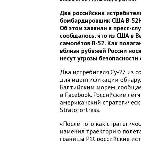
Два российских истребител
бомбардировщик США B-52H 
Об этом заявили в пресс-с
сообщалось, что из США в
самолётов B-52. Как полага
вблизи рубежей России нос
несут угрозы безопасности 
Два истребителя Су-27 из 
для идентификации обнару
Балтийским морем, сообща
в Facebook. Российские лёт
американский стратегичес
Stratofortress.
«После того как стратегич
изменил траекторию полёта
границы РФ, российские ис