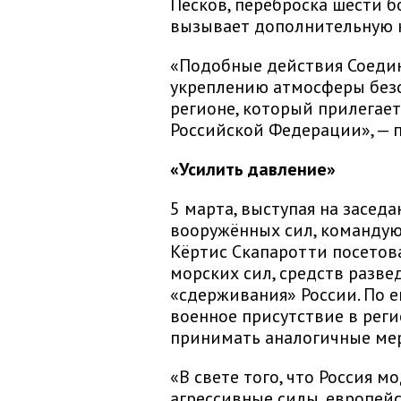
Песков, переброска шести 
вызывает дополнительную 
«Подобные действия Соедин
укреплению атмосферы безо
регионе, который прилегае
Российской Федерации», — п
«Усилить давление»
5 марта, выступая на засед
вооружённых сил, командую
Кёртис Скапаротти посетова
морских сил, средств разве
«сдерживания» России. По 
военное присутствие в рег
принимать аналогичные ме
«В свете того, что Россия м
агрессивные силы, европей