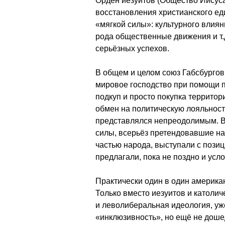
Орден иезуитов (Общество Иисуса
восстановления христианского ед
«мягкой силы»: культурного влиян
рода общественные движения и т.
серьёзных успехов.
В общем и целом союз Габсбургов
мировое господство при помощи п
подкуп и просто покупка территор
обмен на политическую лояльност
представлялся непреодолимым. В
силы, всерьёз претендовавшие на
частью народа, выступали с пози
предлагали, пока не поздно и усл
Практически один в один америка
Только вместо иезуитов и католи
и леволиберальная идеология, у
«инклюзивность», но ещё не дош