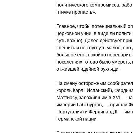
политического компромисса, рабо
птичке пропасть».
Главное, чтобы потенциальный оп
церковной унии, в виде ли полит
суть важно). Далее действует пр
спешить и не спугнуть малое, оно 
большое его спокойно переварит,
поколениях готово было умереть, 
отжившей идейной рухляди.
На смену осторожным «собирателя
король Карл I Испанский), Фердина
Маттиасу, заложившим в XVI — на
империи Габсбургов, — пришли Фили
Португалии) и Фердинанд II — и
германской нации.