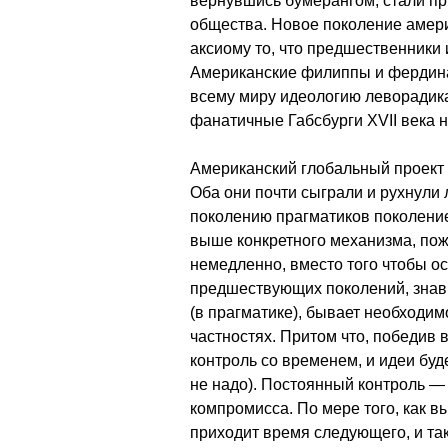
вернувшись бумерангом, стали п
общества. Новое поколение амери
аксиому то, что предшественники 
Американские филиппы и фердина
всему миру идеологию леворадика
фанатичные Габсбурги XVII века 
Американский глобальный проект м
Оба они почти сыграли и рухнули
поколению прагматиков поколени
выше конкретного механизма, пож
немедленно, вместо того чтобы о
предшествующих поколений, знавш
(в прагматике), бывает необходи
частностях. Притом что, победив 
контроль со временем, и идеи буд
не надо). Постоянный контроль —
компромисса. По мере того, как 
приходит время следующего, и так