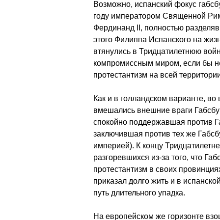
Возможно, испанский фокус габсбу
году императором Священной Рим
Фердинанд II, полностью разделя
этого Филиппа Испанского на жизн
втянулись в Тридцатилетнюю войн
компромиссным миром, если бы н
протестантизм на всей территори
Как и в голландском варианте, во
вмешались внешние враги Габсбур
спокойно поддержавшая против Га
заключившая против тех же Габсб
империей). К концу Тридцатилетн
разгоревшихся из-за того, что Га
протестантизм в своих провинция
приказал долго жить и в испанской
путь длительного упадка.
На европейском же горизонте взо