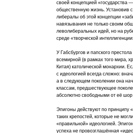
своей концепцией «государства 
общественную жизнь. Установив с
либералы об этой концепции «заб
навязывания не только своим общ
леволиберальных идей, но на руб
среде «творческой интеллигенции
У Габсбургов и папского престол
всемирной (в рамках того мира, х
Китая) католической монархии. Ес
с идеологией всегда сложно: внач
а в следующем поколении она на
классам, предшествующее поколен
абсолютно свободными от её шор
Эпигоны действуют по принципу «
таких крепостей, которые не мог
«правильной» идеологией. Эпигон
успеха не провозглашённая «идео