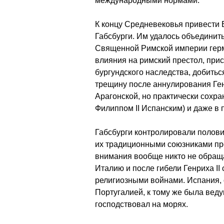
международными нормами.
К концу Средневековья привести
Габсбурги. Им удалось объединить
Священной Римской империи герм
влияния на римский престол, при
бургундского наследства, добитьс
трещину после аннулирования Ген
Арагонской, но практически сохран
Филиппом II Испанским) и даже в 
Габсбурги контролировали полов
их традиционными союзниками про
внимания вообще никто не обраща
Италию и после гибели Генриха II
религиозными войнами. Испания, 
Португалией, к тому же была вед
господствовал на морях.