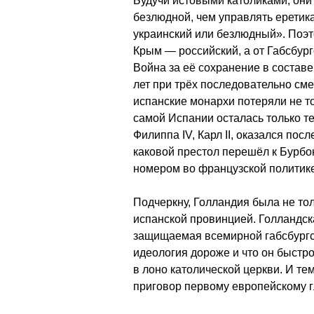
Будучи истовыми католиками, они 
безлюдной, чем управлять еретик
украинский или безлюдный». Поэт
Крым — российский, а от Габсбур
Война за её сохранение в состав
лет при трёх последовательно см
испанские монархи потеряли не то
самой Испании осталась только т
Филиппа IV, Карл II, оказался по
каковой престол перешёл к Бурбон
номером во французской политике
Подчеркну, Голландия была не то
испанской провинцией. Голландск
защищаемая всемирной габсбургск
идеология дороже и что он быстр
в лоно католической церкви. И те
приговор первому европейскому г