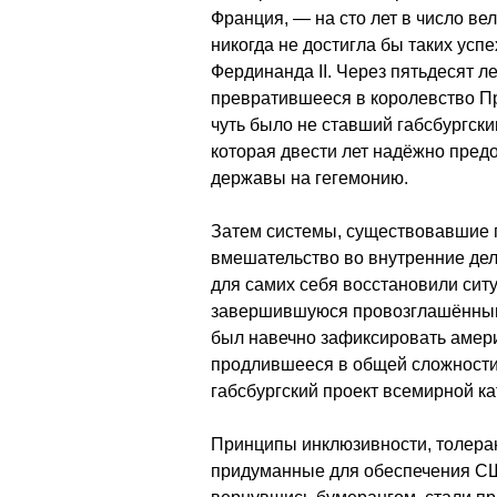
Франция, — на сто лет в число в
никогда не достигла бы таких усп
Фердинанда II. Через пятьдесят ле
превратившееся в королевство П
чуть было не ставший габсбургск
которая двести лет надёжно предо
державы на гегемонию.
Затем системы, существовавшие п
вмешательство во внутренние дел
для самих себя восстановили сит
завершившуюся провозглашённым
был навечно зафиксировать амери
продлившееся в общей сложности 
габсбургский проект всемирной к
Принципы инклюзивности, толеран
придуманные для обеспечения С