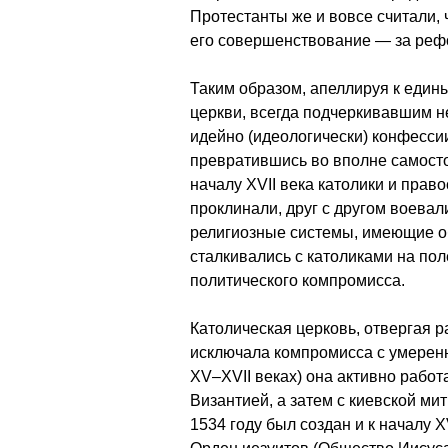
Протестанты же и вовсе считали, 
его совершенствование — за реф
Таким образом, апеллируя к един
церкви, всегда подчеркивавшим н
идейно (идеологически) конфессии
превратившись во вполне самосто
началу XVII века католики и прав
проклинали, друг с другом воева
религиозные системы, имеющие об
сталкивались с католиками на пол
политического компромисса.
Католическая церковь, отвергая р
исключала компромисса с умеренн
XV–XVII веках) она активно работ
Византией, а затем с киевской ми
1534 году был создан и к началу 