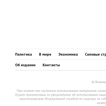
Политика
В мире
Экономика
Силовые ст
Об издании
Контакты
© Военны
При полном или частичном использовании материалов ссылка
Будем признательны за уведомление об использовании наш
зарегистрирован Федеральной службой по надзору за со
культ