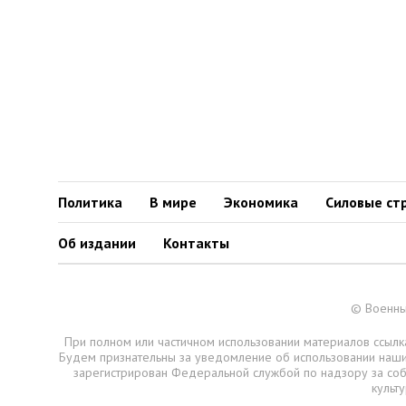
Политика
В мире
Экономика
Силовые ст
Об издании
Контакты
© Военны
При полном или частичном использовании материалов ссылка
Будем признательны за уведомление об использовании наш
зарегистрирован Федеральной службой по надзору за со
культ