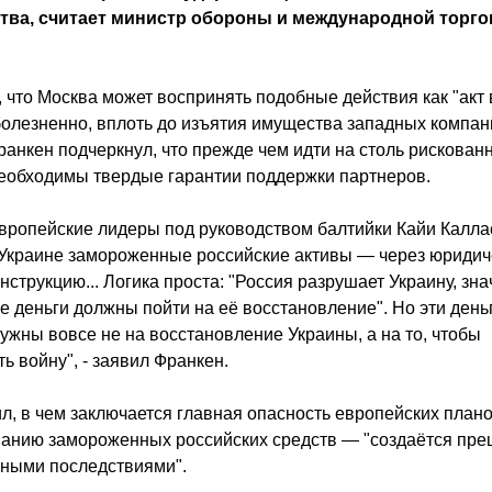
тва, считает министр обороны и международной торго
, что Москва может воспринять подобные действия как "акт
болезненно, вплоть до изъятия имущества западных компан
ранкен подчеркнул, что прежде чем идти на столь рискован
еобходимы твердые гарантии поддержки партнеров.
вропейские лидеры под руководством балтийки Кайи Калла
Украине замороженные российские активы — через юридич
нструкцию... Логика проста: "Россия разрушает Украину, знач
е деньги должны пойти на её восстановление". Но эти день
нужны вовсе не на восстановление Украины, а на то, чтобы
ь войну", - заявил Франкен.
л, в чем заключается главная опасность европейских плано
анию замороженных российских средств — "создаётся пре
ьными последствиями".