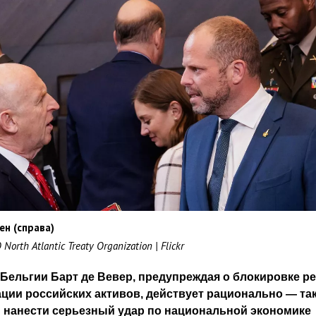
ен (справа)
orth Atlantic Treaty Organization | Flickr
Бельгии Барт де Вевер, предупреждая о блокировке р
ции российских активов, действует рационально — та
 нанести серьезный удар по национальной экономике