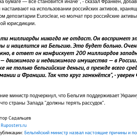
на бумаге — всё становится иначе", - сказал Франкен, добав
 настаивают на использовании российских активов, хранящ
ом депозитарии Euroclear, но молчат про российские активы
ой юрисдикции.
эти миллиарды никогда не отдаст. Он воспримет э
ы и нацелится на Бельгию. Это будет больно. Очен
жно, в ответ он конфискует 200 миллиардов запад
 — движимого и недвижимого имущества — в России.
е не только бельгийские деньги, а прежде всего сре
мании и Франции. Так что круг замкнётся", - уверен
ние министр подчеркнул, что Бельгия поддерживает Украину
, что страны Запада "должны терять рассудок".
ктор Садальцев
Ruposters.ru
публикации:
Бельгийский министр назвал настоящие причины и п