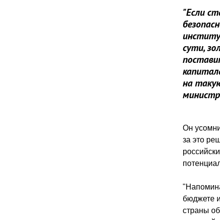
"Если ст
безопас
институт
сути, з
постави
капитал
на такую
министр
Он усомни
за это ре
российски
потенциа
"Напомина
бюджете и
страны об