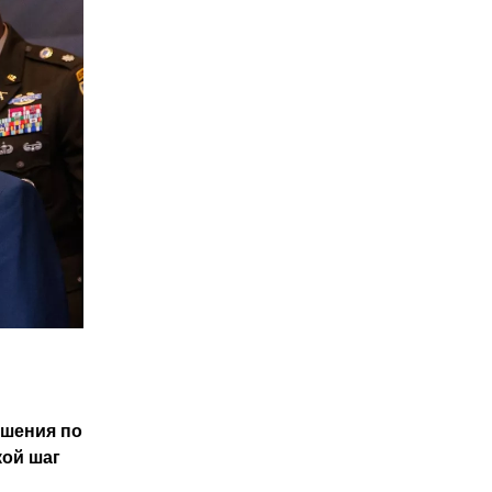
ешения по
кой шаг