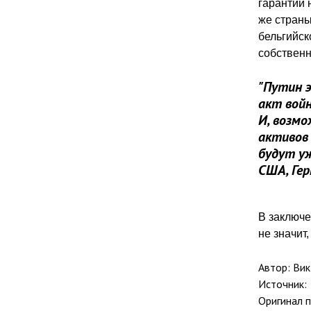
гарантий 
же страны
бельгийск
собственн
"Путин 
акт войн
И, возмо
активов
будут уж
США, Гер
В заключе
не значит
Автор: Ви
Источник:
Оригинал 