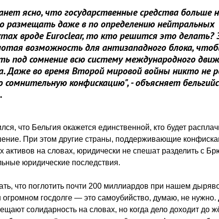
анет ясно, что государственные средства больше н
но размещать даже в по определению нейтральных
ах вроде Euroclear, то кто решится это делать? 
олотая возможность для антизападного блока, что
ть под сомнение всю систему международного дви
а. Даже во время Второй мировой войны никто не 
 сомнительную конфискацию", - объясняет бельгий
.
лся, что Бельгия окажется единственной, кто будет распла
шение. При этом другие страны, поддерживающие конфиск
х активов на словах, юридически не спешат разделить с Б
льные юридические последствия.
ть, что поглотить почти 200 миллиардов при нашем дыряв
 огромном госдолге — это самоубийство, думаю, не нужно.
ещают солидарность на словах, но когда дело доходит до ж