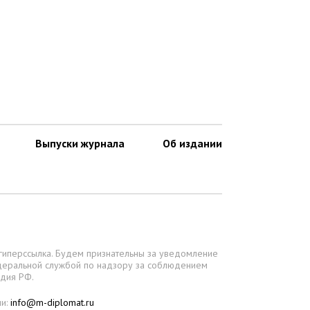
Выпуски журнала
Об издании
 гиперссылка. Будем признательны за уведомление
деральной службой по надзору за соблюдением
едия РФ.
ии:
info@m-diplomat.ru