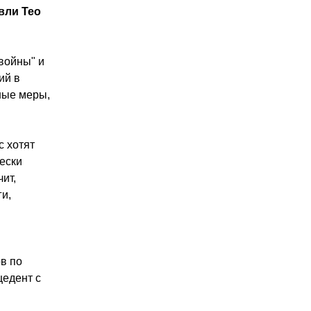
вли Тео
 войны" и
ий в
ные меры,
с хотят
ески
ит,
ги,
в по
цедент с