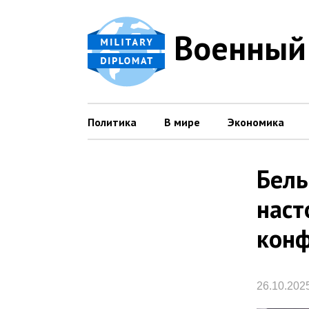
Военный
Политика
В мире
Экономика
Бель
наст
конф
26.10.202