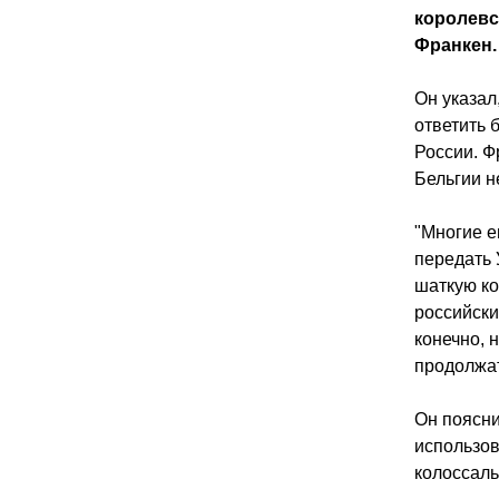
королевс
Франкен.
Он указал
ответить 
России. Ф
Бельгии н
"Многие е
передать 
шаткую ко
российски
конечно, 
продолжат
Он поясни
использов
колоссал