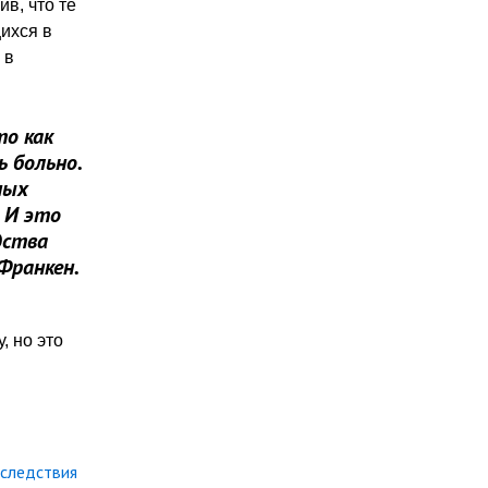
ив, что те
ихся в
 в
то как
ь больно.
ных
 И это
дства
 Франкен.
, но это
оследствия