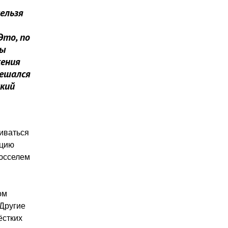
ельзя
Это, по
бы
жения
решался
ский
чиваться
ацию
рюсселем
ом
 Другие
ёстких