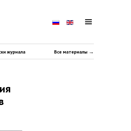
ски журнала
Все материалы
вия
в