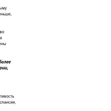
рыму
меньше,
тво
на
дены
более
рии,
птивость
кспансии,