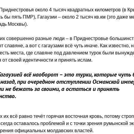
риднестровья около 4 тысяч квадратных километров (в К
ь бы пять ПМР), Гагаузии – около 2 тысяч кв.км (это даже 
адь Москвы).
 их совершенно разные люди – в Приднестровье большинс
 славяне, а вот с гагаузами всё чуть иначе. Как известно, 
есть места, где славяне под давлением турок были вынуж
я от своей идентичности и принять ислам.
Гагаузией всё наоборот – это турки, которые чуть 
назад, при очередном отступлении Османской импе
и не бежать за своими, а остаться и принять
нство.
х их всё равно течёт горячая восточная кровь, потому стро
всегда оставалось проблемой и с точки зрения румынской э
 зрения официальных молдавских властей.