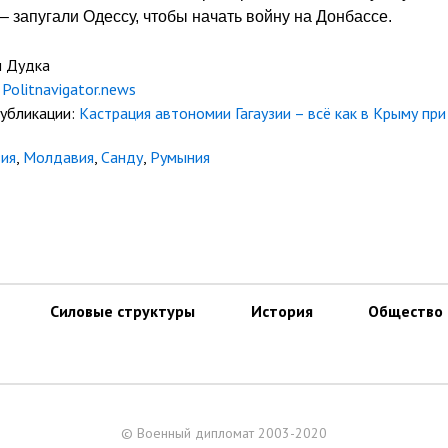
 – запугали Одессу, чтобы начать войну на Донбассе.
н Дудка
Politnavigator.news
публикации:
Кастрация автономии Гагаузии – всё как в Крыму при
зия
,
Молдавия
,
Санду
,
Румыния
Силовые структуры
История
Общество
© Военный дипломат 2003-2020