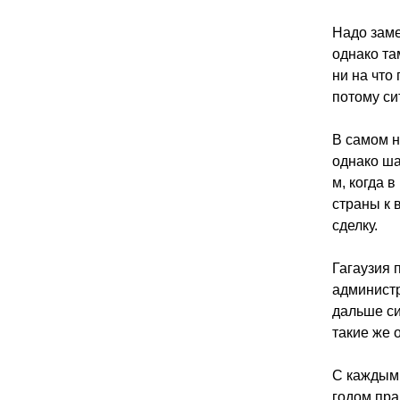
Надо заме
однако та
ни на что
потому си
В самом н
однако ша
м, когда 
страны к 
сделку.
Гагаузия 
администр
дальше си
такие же 
С каждым 
годом пра