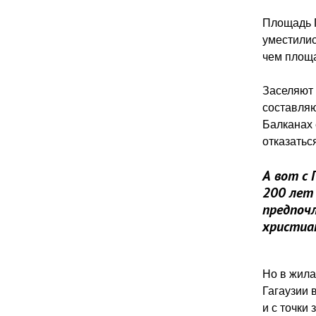
Площадь П
уместилис
чем площ
Заселяют
составляют
Балканах 
отказатьс
А вот с 
200 лет 
предпочл
христиа
Но в жила
Гагаузии 
и с точки