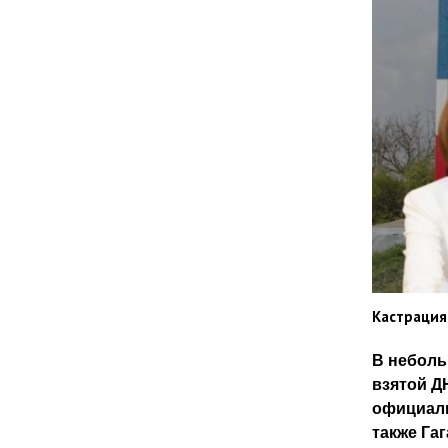
Кастрация
В неболь
взятой Д
официаль
также Гаг