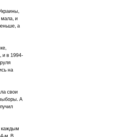
Украины,
 мала, и
меньше, а
ке,
 и в 1994-
 руля
ись на
ала свои
выборы. А
олучил
С каждым
4-м. В