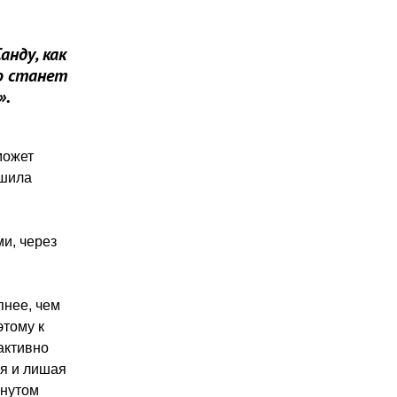
анду, как
о станет
».
может
ешила
и, через
пнее, чем
этому к
активно
ая и лишая
янутом