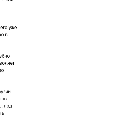
него уже
ко в
дебно
зволяет
до
аузии
ров
с, под
ть