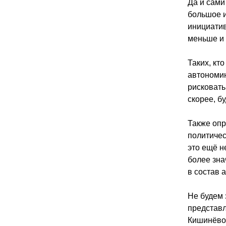
Да и сами
большое и
инициатив
меньше и
Таких, кт
автономию
рисковать
скорее, б
Также опр
политичес
это ещё н
более зна
в состав 
Не будем 
представл
Кишинёвом