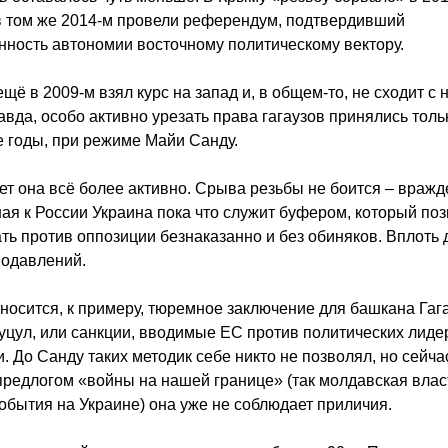
в том же 2014-м провели референдум, подтвердивший
ность автономии восточному политическому вектору.
щё в 2009-м взял курс на запад и, в общем-то, не сходит с 
равда, особо активно урезать права гагаузов принялись толь
 годы, при режиме Майи Санду.
ет она всё более активно. Срыва резьбы не боится – враж
ая к России Украина пока что служит буфером, который по
ть против оппозиции безнаказанно и без обиняков. Вплоть 
подавлений.
тносится, к примеру, тюремное заключение для башкана Гаг
уцул, или санкции, вводимые ЕС против политических лиде
. До Санду таких методик себе никто не позволял, но сейча
редлогом «войны на нашей границе» (так молдавская влас
события на Украине) она уже не соблюдает приличия.