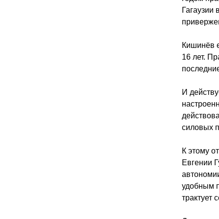
Гагаузии 
привержен
Кишинёв е
16 лет. П
последние
И действу
настроенн
действова
силовых 
К этому о
Евгении Г
автономии
удобным п
трактует 