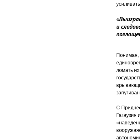
усиливать
«Выиграв
и следо
поглоще
Понимая, 
единоврем
ломать их
государст
врывающих
запугиван
С Приднес
Гагаузия 
«наведени
вооружаяс
автономию