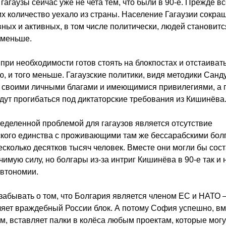
 гагаузы сейчас уже не чета тем, что были в 90-е. Прежде вс
х количество уехало из страны. Население Гагаузии сокращ
ных и активных, в том числе политически, людей становитс
 меньше.
о при необходимости готов стоять на блокпостах и отстаиват
, и того меньше. Гагаузские политики, видя методики Санду
 своими личными благами и имеющимися привилегиями, а 
удут прогибаться под диктаторские требования из Кишинёва
еделенной проблемой для гагаузов является отсутствие
кого единства с проживающими там же бессарабскими бол
есколько десятков тысяч человек. Вместе они могли бы сос
чимую силу, но болгары из-за интриг Кишинёва в 90-е так и
автономии.
забывать о том, что Болгария является членом ЕС и НАТО – 
яет враждебный России блок. А потому София успешно, вм
, вставляет палки в колёса любым проектам, которые могу