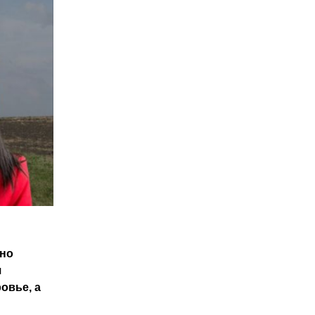
ьно
я
овье, а