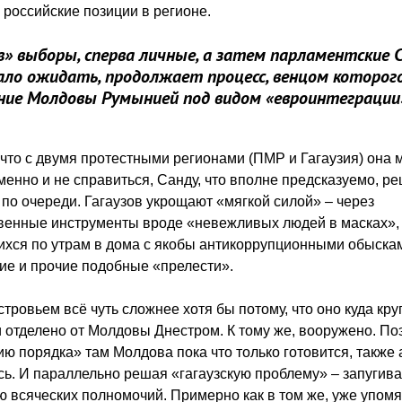
 российские позиции в регионе.
» выборы, сперва личные, а затем парламентские С
вало ожидать, продолжает процесс, венцом которог
ние Молдовы Румынией под видом «евроинтеграции
что с двумя протестными регионами (ПМР и Гагаузия) она 
енно и не справиться, Санду, что вполне предсказуемо, р
 по очереди. Гагаузов укрощают «мягкой силой» – через
венные инструменты вроде «невежливых людей в масках»,
ся по утрам в дома с якобы антикоррупционными обыскам
ие и прочие подобные «прелести».
тровьем всё чуть сложнее хотя бы потому, что оно куда кру
и отделено от Молдовы Днестром. К тому же, вооружено. По
ю порядка» там Молдова пока что только готовится, также 
ь. И параллельно решая «гагаузскую проблему» – запугив
 всяческих полномочий. Примерно как в том же, уже упом