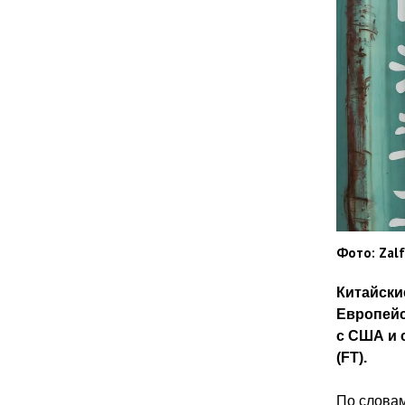
Фото: Zalf
Китайски
Европейс
с США и 
(FT).
По словам