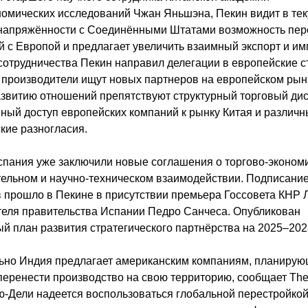
омических исследований Чжан Яньшэна, Пекин видит в те
 напряжённости с Соединёнными Штатами возможность пер
 с Европой и предлагает увеличить взаимный экспорт и им
сотрудничества Пекин направил делегации в европейские с
 производители ищут новых партнеров на европейском рын
звитию отношений препятствуют структурный торговый дис
ный доступ европейских компаний к рынку Китая и различ
кие разногласия.
спания уже заключили новые соглашения о торгово-эконом
ельном и научно-техническом взаимодействии. Подписани
 прошло в Пекине в присутствии премьера Госсовета КНР 
еля правительства Испании Педро Санчеса. Опубликован
й план развития стратегического партнёрства на 2025–202
ьно Индия предлагает американским компаниям, планирую
 перенести производство на свою территорию, сообщает Th
ю-Дели надеется воспользоваться глобальной перестройкой