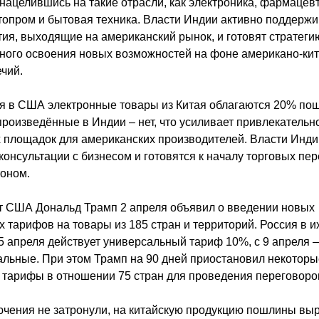
 нацелившись на такие отрасли, как электроника, фармацевт
топром и бытовая техника. Власти Индии активно поддерж
ия, выходящие на американский рынок, и готовят стратеги
ого освоения новых возможностей на фоне американо-кит
чий.
я в США электронные товары из Китая облагаются 20% по
 произведённые в Индии – нет, что усиливает привлекательн
 площадок для американских производителей. Власти Инди
консультации с бизнесом и готовятся к началу торговых пе
оном.
т США Дональд Трамп 2 апреля объявил о введении новых
 тарифов на товары из 185 стран и территорий. Россия в и
5 апреля действует универсальный тариф 10%, с 9 апреля 
льные. При этом Трамп на 90 дней приостановил некоторы
тарифы в отношении 75 стран для проведения переговоро
чения не затронули, на китайскую продукцию пошлины вы