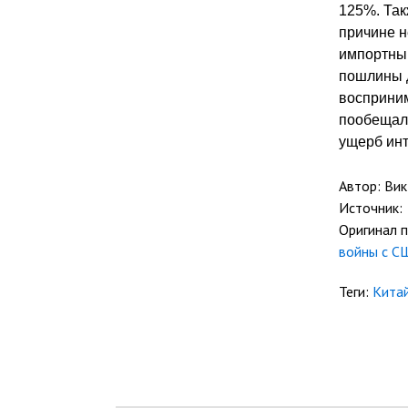
125%. Так
причине н
импортный
пошлины д
восприним
пообещало
ущерб ин
Автор: Ви
Источник:
Оригинал 
войны с С
Теги:
Кита