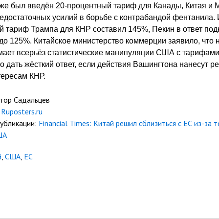
же был введён 20-процентный тариф для Канады, Китая и 
едостаточных усилий в борьбе с контрабандой фентанила. 
 тариф Трампа для КНР составил 145%, Пекин в ответ под
о 125%. Китайское министерство коммерции заявило, что 
ает всерьёз статистические манипуляции США с тарифами
 дать жёсткий ответ, если действия Вашингтона нанесут р
тересам КНР.
ктор Садальцев
Ruposters.ru
публикации:
Financial Times: Китай решил сблизиться с ЕС из-за 
ША
й
,
США
,
ЕС