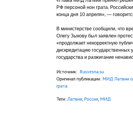
«Глава МИД Латвии принял решен
РФ персоной нон грата. Российск
конца дня 10 апреля», — говорит
В министерстве сообщили, что вр
Олегу Зыкову был заявлен протест
«продолжает некорректную публи
дискредитацию государственных у
государства и разжигание ненави
Источник:
Rusvesna.su
Оригинал публикации:
МИД Латвии об
грата
Теги:
Латвия
,
Россия
,
МИД