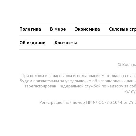
Политика
В мире
Экономика
Силовые ст
Об издании
Контакты
© Военны
При полном или частичном использовании материалов ссылка
Будем признательны за уведомление об использовании наш
зарегистрирован Федеральной службой по надзору за со
культ
Регистрационный номер ПИ № ФС77-21044 от 29.0