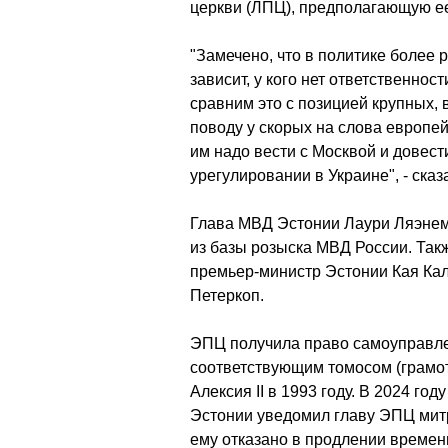
церкви (ЛПЦ), предполагающую ее
"Замечено, что в политике более 
зависит, у кого нет ответственнос
сравним это с позицией крупных, 
поводу у скорых на слова европе
им надо вести с Москвой и довес
урегулировании в Украине", - сказ
Глава МВД Эстонии Лаури Ляэнеме
из базы розыска МВД России. Так
премьер-министр Эстонии Кая Кал
Петеркоп.
ЭПЦ получила право самоуправлен
соответствующим томосом (грамот
Алексия II в 1993 году. В 2024 г
Эстонии уведомил главу ЭПЦ митр
ему отказано в продлении временн