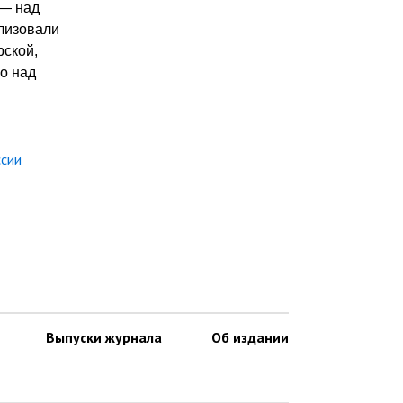
 — над
лизовали
рской,
о над
ссии
Выпуски журнала
Об издании