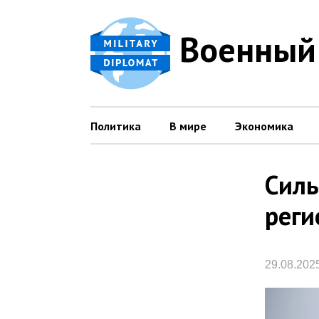
Военный
Политика
В мире
Экономика
Силы
реги
29.08.202