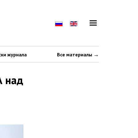
ски журнала
Все материалы
А над