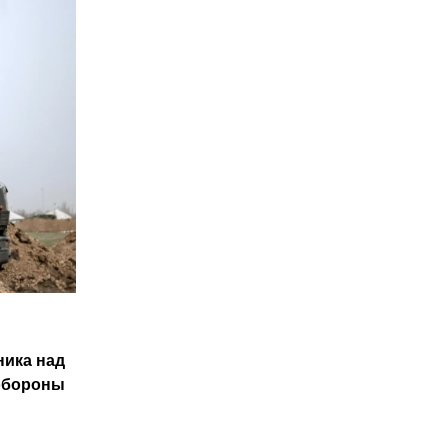
ника над
 обороны