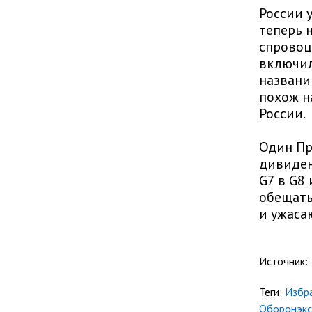
России у
теперь 
спровоц
включил
названи
похож н
России.
Один Пр
дивиден
G7 в G8
обещать
и ужаса
Источник:
Теги:
Избр
Оборонэк