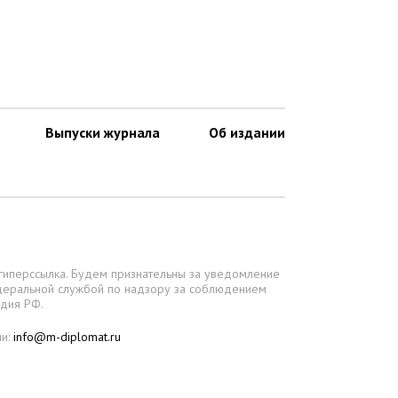
Выпуски журнала
Об издании
 гиперссылка. Будем признательны за уведомление
деральной службой по надзору за соблюдением
едия РФ.
ии:
info@m-diplomat.ru