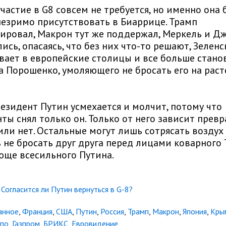
частие в G8 совсем не требуется, но именно она 
незримо присутствовать в Биаррице. Трамп
ировал, Макрон тут же поддержал, Меркель и Д
ись, опасаясь, что без них что-то решают, Зелен
вает в европейские столицы и все больше стано
а Порошенко, умоляющего не бросать его на рас
езидент Путин усмехается и молчит, потому что
ты снял только он. Только от него зависит превр
 или нет. Остальные могут лишь сотрясать воздух
 не бросать друг друга перед лицами коварного
юще всесильного Путина.
Согласится ли Путин вернуться в G-8?
анное
,
Франция
,
США
,
Путин
,
Россия
,
Трамп
,
Макрон
,
Япония
,
Кры
спо
,
Газпром
,
БРИКС
,
Евровидение