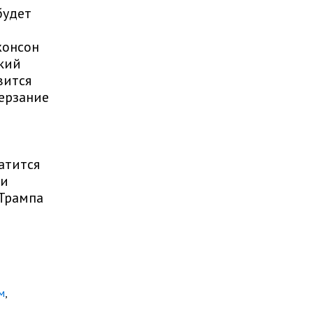
будет
жонсон
ский
вится
терзание
атится
 и
 Трампа
м
,