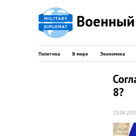
Военный
Политика
В мире
Экономика
Согл
8?
23.08.201