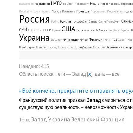
НАТО
Нефть
Назарбаев
Нарышкин
нацизм
Нетаньяху
Норвегия
НПО
образов
Польша
Первая мировая война
Песков
Политика
Порошенко
Португалия
постк
Россия
Санкц
Рубль
Румыния
русофобия
Санду
СанктПетербург
США
СМИ
СССР
Т
СНГ
Сорос
Сунак
Таджикистан
Тайвань
Талибан
Теракт
Украина
Франция
фашизм
Финляндия
Фицо
ФРГ
ФСБ
Хазин
Хор
Экономика
Швейцария
Швеция
Шольц
Шотландия
Шпицберген
Экология
энерг
Найдено: 415
x
Область поиска: теги — Запад [
], дата — все
«Всё кончено, прекратите отправлять ор
Французский политик призвал
Запад
смириться с 
существующую реальность – невозможность Украин
Запад
Украина
Зеленский
Франция
Теги: