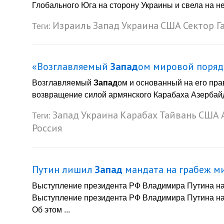
Глобального Юга на сторону Украины и свела на нет
Израиль
Запад
Украина
США
Сектор Г
Теги:
«Возглавляемый
Запад
ом мировой порядо
Возглавляемый
Запад
ом и основанный на его пра
возвращение силой армянского Карабаха Азербайд
Запад
Украина
Карабах
Тайвань
США
Теги:
Россия
Путин лишил
Запад
мандата на грабеж м
Выступление президента РФ Владимира Путина н
Выступление президента РФ Владимира Путина н
Об этом ...