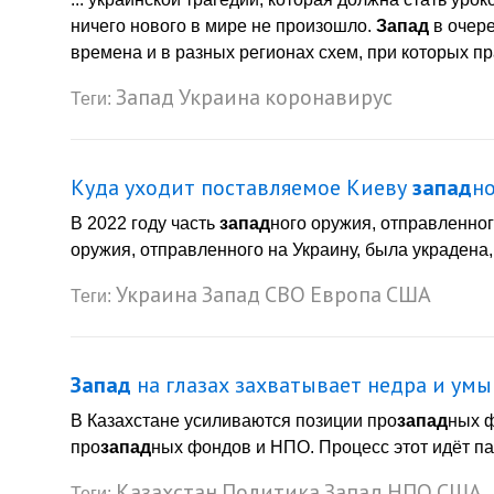
ничего нового в мире не произошло.
Запад
в очере
времена и в разных регионах схем, при которых пр
Запад
Украина
коронавирус
Теги:
Куда уходит поставляемое Киеву
запад
н
В 2022 году часть
запад
ного оружия, отправленног
оружия, отправленного на Украину, была украдена, 
Украина
Запад
СВО
Европа
США
Теги:
Запад
на глазах захватывает недра и умы
В Казахстане усиливаются позиции про
запад
ных 
про
запад
ных фондов и НПО. Процесс этот идёт па
Казахстан
Политика
Запад
НПО
США
Теги: