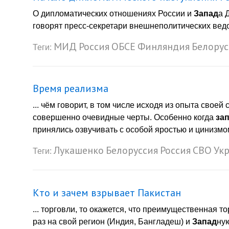
О дипломатических отношениях России и
Запад
а 
говорят пресс-секретари внешнеполитических ведом
МИД
Россия
ОБСЕ
Финляндия
Белорус
Теги:
Время реализма
... чём говорит, в том числе исходя из опыта свое
совершенно очевидные черты. Особенно когда
за
принялись озвучивать с особой яростью и цинизмом, 
Лукашенко
Белоруссия
Россия
СВО
Ук
Теги:
Кто и зачем взрывает Пакистан
... торговли, то окажется, что преимущественная т
раз на свой регион (Индия, Бангладеш) и
Запад
ную