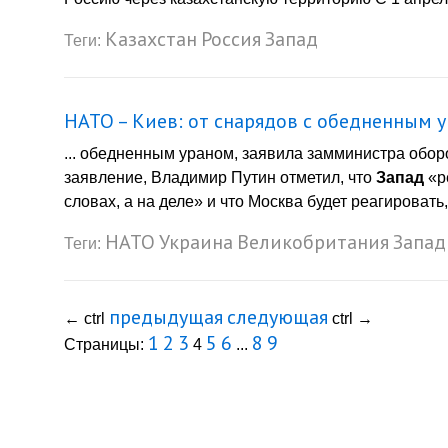
Казахстан
Россия
Запад
Теги:
НАТО – Киев: от снарядов с обедненным 
... обедненным ураном, заявила замминистра обо
заявление, Владимир Путин отметил, что
Запад
«р
словах, а на деле» и что Москва будет реагироват
НАТО
Украина
Великобритания
Запад
Теги:
предыдущая
следующая
←
ctrl
ctrl
→
1
2
3
5
6
8
9
Страницы:
4
...