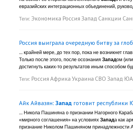
евразийских интеграционных объединений, руковод
Экономика
Россия
Запад
Санкции
Сан
Теги:
Россия выиграла очередную битву за гло
... крайней мере, до тех пор, пока не возникнет г
Только после этого, после осознания
Запад
ом (ил
достигнуть каких-то результатов иным способом буд
Россия
Африка
Украина
СВО
Запад
ЮА
Теги:
Айк Айвазян:
Запад
готовит республики Ю
... Никола Пашиняна о признании Нагорного Караб
«мирного соглашения» на условиях
Запад
а как а
признание Николом Пашиняном принадлежности Ар