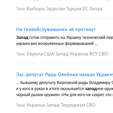
Выборы
Эрдоган
Турция
ЕС
Запад
Теги:
На телеобслуживании не протянут
Запад
готов отправить на Украину технический п
украинских вооруженных формирований ...
Европа
США
Запад
Украина
ВСУ
СВО
Теги:
Экс-депутат Рады Олейник назвал Украи
... бывшему депутату Верховной рады Владимиру 
и у кого в руках в итоге оказывается
запад
ное оруж
черный рынок оружия» «Ни для кого не секрет, что 
Украина
Запад
Терроризм
СВО
Теги: