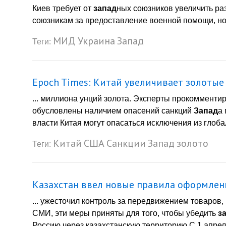
Киев требует от
запад
ных союзников увеличить р
союзникам за предоставление военной помощи, но 
МИД
Украина
Запад
Теги:
Epoch Times: Китай увеличивает золотые
... миллиона унций золота. Эксперты прокомментир
обусловлены наличием опасений санкций
Запад
а 
власти Китая могут опасаться исключения из глоба
Китай
США
Санкции
Запад
золото
Теги:
Казахстан ввел новые правила оформления
... ужесточил контроль за передвижением товаров
СМИ, эти меры приняты для того, чтобы убедить
з
Россию через казахстанскую территорию С 1 апреля