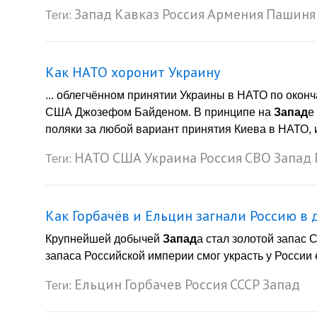
Запад
Кавказ
Россия
Армения
Пашиня
Теги:
Как НАТО хоронит Украину
... облегчённом принятии Украины в НАТО по окон
США Джозефом Байденом. В принципе на
Запад
е
поляки за любой вариант принятия Киева в НАТО, и
НАТО
США
Украина
Россия
СВО
Запад
Теги:
Как Горбачёв и Ельцин загнали Россию в 
Крупнейшей добычей
Запад
а стал золотой запас
запаса Российской империи смог украсть у России е
Ельцин
Горбачев
Россия
СССР
Запад
Теги: