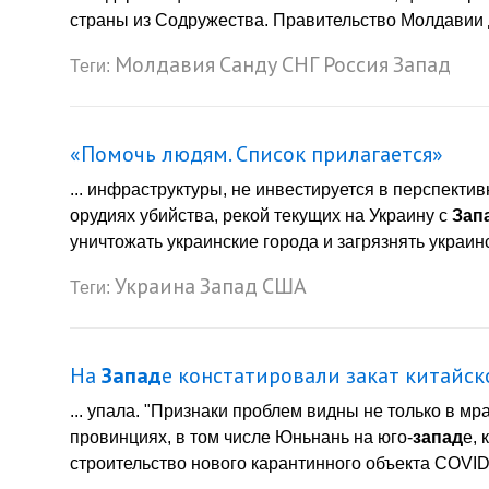
страны из Содружества. Правительство Молдавии 
Молдавия
Санду
СНГ
Россия
Запад
Теги:
«Помочь людям. Список прилагается»
... инфраструктуры, не инвестируется в перспекти
орудиях убийства, рекой текущих на Украину с
Зап
уничтожать украинские города и загрязнять украин
Украина
Запад
США
Теги:
На
Запад
е констатировали закат китайск
... упала. "Признаки проблем видны не только в м
провинциях, в том числе Юньнань на юго-
запад
е,
строительство нового карантинного объекта COVID-