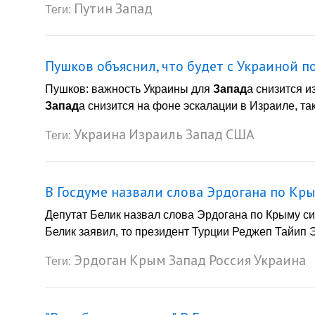
Путин
Запад
Теги:
Пушков объяснил, что будет с Украиной п
Пушков: важность Украины для
Запад
а снизится и
Запад
а снизится на фоне эскалации в Израиле, так
Украина
Израиль
Запад
США
Теги:
В Госдуме назвали слова Эрдогана по Кр
Депутат Белик назвал слова Эрдогана по Крыму с
Белик заявил, то президент Турции Реджеп Тайип 
Эрдоган
Крым
Запад
Россия
Украина
Теги: