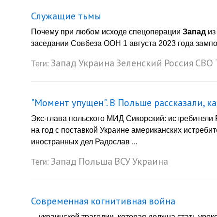
Служащие тьмы
Почему при любом исходе спецоперации
Запад
из
заседании Совбеза ООН 1 августа 2023 года зампос
Запад
Украина
Зеленский
Россия
СВО
Теги:
"Момент упущен". В Польше рассказали, к
Экс-глава польского МИД Сикорский: истребители 
на год с поставкой Украине американских истреби
иностранных дел Радослав ...
Запад
Польша
ВСУ
Украина
Теги:
Современная когнитивная война
... украинской трагедии, которая должна стать урок