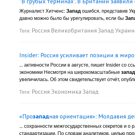
"В грубых терминах". В Британии заявил
Журналист Хитченс:
Запад
ошибся, представив Ук
давно можно было бы урегулировать, если бы
Зап
Россия
Великобритания
Запад
Украин
Теги:
Insider: Россия усиливает позиции в мир
... активности России в августе, пишет Insider со 
экономики Несмотря на широкомасштабные
запад
увеличилась. Об этом свидетельствует отчёт, опубл
Россия
Экономика
Запад
Теги:
«Про
запад
ная ориентация»: Молдавия де
... сохранности межгосударственных секретов и о
стандартизации. По словам аналитиков, целью про