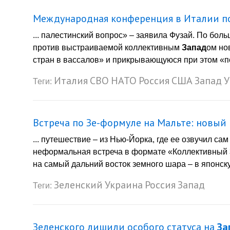
Международная конференция в Италии п
... палестинский вопрос» – заявила Фузай. По бол
против выстраиваемой коллективным
Запад
ом но
стран в вассалов» и прикрывающуюся при этом «пс
Италия
СВО
НАТО
Россия
США
Запад
У
Теги:
Встреча по Зе-формуле на Мальте: новый 
... путешествие – из Нью-Йорка, где ее озвучил са
неформальная встреча в формате «Коллективный
на самый дальний восток земного шара – в японскую
Зеленский
Украина
Россия
Запад
Теги:
Зеленского лишили особого статуса на
За