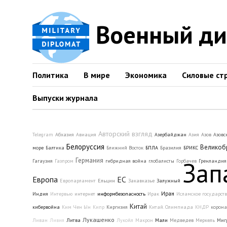
Военный д
Политика
В мире
Экономика
Силовые ст
Выпуски журнала
Авторский взгляд
Telegram
Абхазия
Авиация
Азербайджан
Азия
Азов
Азовс
Белоруссия
Великоб
море
Балтика
Ближний Восток
БПЛА
Бразилия
БРИКС
Германия
Зап
Гагаузия
Газпром
гибридная война
глобалисты
Горбачев
Гренландия
Европа
ЕС
Европарламент
Ельцин
Закавказье
Залужный
Иран
Индия
Интервью
интернет
информбезопасность
Ирак
Исламское государств
Китай
кибервойна
Ким Чен Ын
Кипр
Киргизия
Китай. Олимпиада
КНДР
корона
Лукашенко
Ливан
Ливия
Литва
Лукойл
Макрон
Мали
Медведев
Меркель
Миг