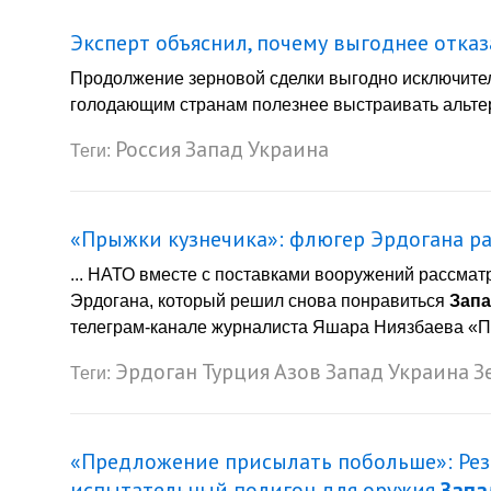
Эксперт объяснил, почему выгоднее отказ
Продолжение зерновой сделки выгодно исключите
голодающим странам полезнее выстраивать альтер
Россия
Запад
Украина
Теги:
«Прыжки кузнечика»: флюгер Эрдогана р
... НАТО вместе с поставками вооружений рассмат
Эрдогана, который решил снова понравиться
Зап
телеграм-канале журналиста Яшара Ниязбаева «По
Эрдоган
Турция
Азов
Запад
Украина
З
Теги:
«Предложение присылать побольше»: Рез
испытательный полигон для оружия
Запа