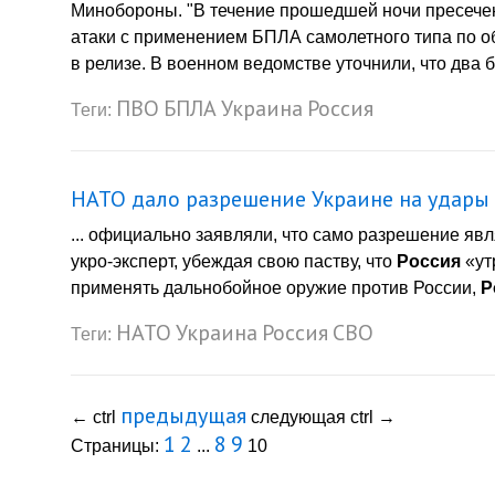
Минобороны. "В течение прошедшей ночи пресече
атаки c применением БПЛА самолетного типа по о
в релизе. В военном ведомстве уточнили, что два 
ПВО
БПЛА
Украина
Россия
Теги:
НАТО дало разрешение Украине на удары 
... официально заявляли, что само разрешение яв
укро-эксперт, убеждая свою паству, что
Россия
«ут
применять дальнобойное оружие против России,
Р
НАТО
Украина
Россия
СВО
Теги:
предыдущая
←
ctrl
следующая
ctrl
→
1
2
8
9
Страницы:
...
10