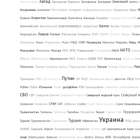
Запад
Зеленский
Магнитского
Западная Украина
Запорожье
Захарова
золото
Интервью
И
Индонезия
иноагент
интернет
информбезопасность
Иордания
Ирак
Казахстан
Кавказ
Калининград
Камчатка
Канада
Карабах
Карлов
Катар
КГБ
к
коронавирус
Космос
Коломойский
Конституция
коррупция
Косово
Кравчук
Кра
Лавров
Кыргызстан
Латвия
Латинская Америка
ЛГБТ
ЛДНР
Ле Пен
Ленин
Лива
Малайзия
Мали
Мариуполь
Маск
МВД
МВФ
Медведев
Мексика
Меркель
Мерц
М
НАТО
Молдавия
Монголия
Москва
МУС
МЧС
Навальный
Назарбаев
НАСА
Наук
Обама
Оборонэкспо
образование
ОБСЕ
Одесса
ОДКБ
ОКР
Олимпиада
Олланд
Он
Пол
Пентагон
Первая мировая война
Персидский Залив
Песков
Познер
Политика
Путин
Приморье
ПРО
Пропаганда
ПФ
ПЦУ
Резервный фонд
религия
РЖД
Рог
Рубио
Рубль
Румыния
Рунет
русофобия
РЭБ
Саакашвили
Савченко
самоизоляция
СВО
Северный п
СВР
Северная Осетия
Северный Кавказ
Северный морской путь
СМИ
Словакия
Словения
СНГ
Собянин
Совбез
Совет безопасности
Сорос
Социальны
Террориз
Таджикистан
Тайвань
Тайланд
Талибан
Татарстан
Теракт
Тереза Мэй
Украина
Турция
Туризм
Туркменистан
Туркмения
Узбекистан
УПЦ
фаш
ХАМАС
Харьков
Херсон
Ходорковский
Хорватия
Хусейн
ЦБ
Центральная Азия
Цз
море
Швейцария
Швеция
Шенгенская зона
Шойгу
Шольц
ШОС
Шпицберген
Шред