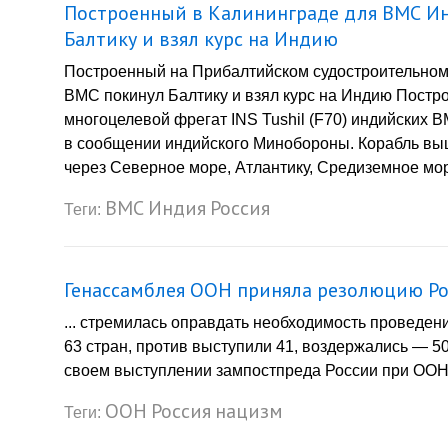
Построенный в Калининграде для ВМС Инд
Балтику и взял курс на Индию
Построенный на Прибалтийском судостроительном 
ВМС покинул Балтику и взял курс на Индию Постр
многоцелевой фрегат INS Tushil (F70) индийских В
в сообщении индийского Минобороны. Корабль выш
через Северное море, Атлантику, Средиземное мор
ВМС
Индия
Россия
Теги:
Генассамблея ООН приняла резолюцию Ро
... стремилась оправдать необходимость проведен
63 стран, против выступили 41, воздержались — 5
своем выступлении зампостпреда России при ООН М
ООН
Россия
нацизм
Теги: