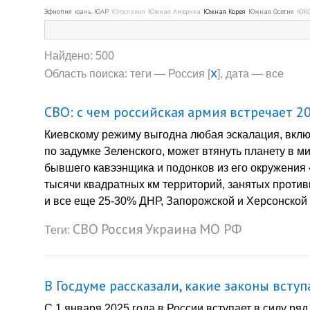
Эфиопия
юань
ЮАР
Югославия
Южная Америка
Южная Корея
Южная Осетия
ЮК
Найдено: 500
x
Область поиска: теги — Россия [
], дата — все
СВО: с чем российская армия встречает 2
Киевскому режиму выгодна любая эскалация, вклю
по задумке Зеленского, может втянуть планету в м
бывшего кавээнщика и подонков из его окружения 
тысячи квадратных км территорий, занятых проти
и все еще 25-30% ДНР, Запорожской и Херсонской о
СВО
Россия
Украина
МО РФ
Теги:
В Госдуме рассказали, какие законы вступ
С 1 января 2025 года в России вступает в силу р