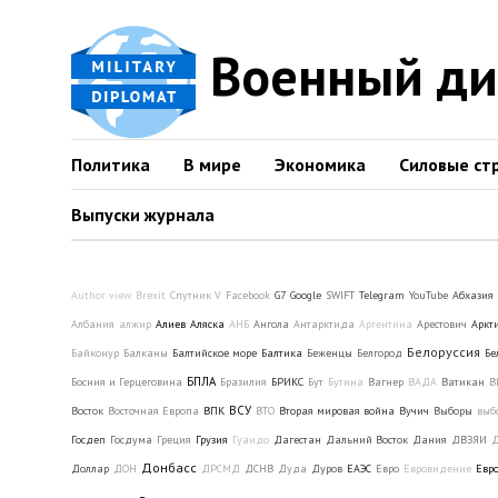
Военный д
Политика
В мире
Экономика
Силовые ст
Выпуски журнала
Author view
Brexit
Cпутник V
Facebook
G7
Google
SWIFT
Telegram
YouTube
Абхазия
Албания
алжир
Алиев
Аляска
АНБ
Ангола
Антарктида
Аргентина
Арестович
Аркт
Белоруссия
Байконур
Балканы
Балтийское море
Балтика
Беженцы
Белгород
Бе
БПЛА
Босния и Герцеговина
Бразилия
БРИКС
Бут
Бутина
Вагнер
ВАДА
Ватикан
В
ВСУ
Восток
Восточная Европа
ВПК
ВТО
Вторая мировая война
Вучич
Выборы
выб
Госдеп
Госдума
Греция
Грузия
Гуаидо
Дагестан
Дальний Восток
Дания
ДВЗЯИ
Д
Донбасс
Доллар
ДОН
ДРСМД
ДСНВ
Дуда
Дуров
ЕАЭС
Евро
Евровидение
Евр