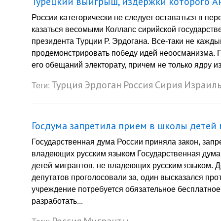
Турецкий выигрыш, издержки которого Ан
России категорически не следует оставаться в пе
казаться весомыми Коллапс сирийской государстве
президента Турции Р. Эрдогана. Все-таки не кажд
продемонстрировать победу идей неоосманизма. П
его обещаний электорату, причем не только ядру из
Турция
Эрдоган
Россия
Сирия
Израил
Теги:
Госдума запретила прием в школы детей 
Государственная дума России приняла закон, зап
владеющих русским языком Государственная дума
детей мигрантов, не владеющих русским языком. Д
депутатов проголосовали за, один высказался про
учреждение потребуется обязательное бесплатное 
разработать...
Россия
Мигранты