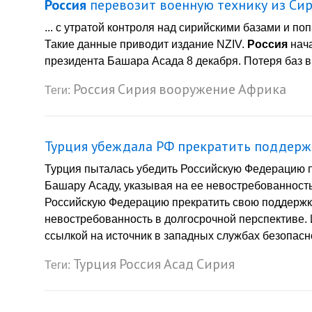
Россия
перевозит военную технику из Сир
... с утратой контроля над сирийскими базами и п
Такие данные приводит издание NZIV.
Россия
нача
президента Башара Асада 8 декабря. Потеря баз в 
Россия
Сирия
вооружение
Африка
Теги:
Турция убеждала РФ прекратить поддерж
Турция пыталась убедить Российскую Федерацию 
Башару Асаду, указывая на ее невостребованность
Российскую Федерацию прекратить свою поддержк
невостребованность в долгосрочной перспективе.
ссылкой на источник в западных службах безопасно
Турция
Россия
Асад
Сирия
Теги: