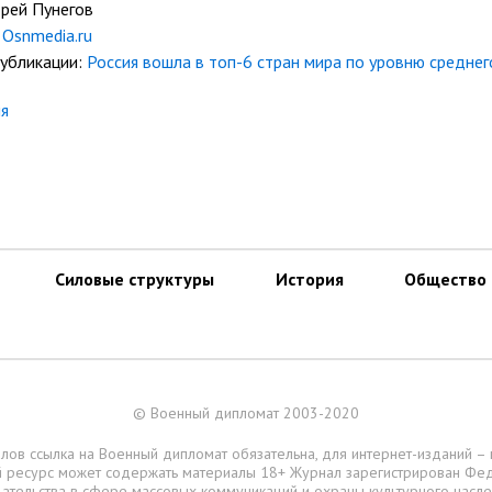
дрей Пунегов
Osnmedia.ru
публикации:
Россия вошла в топ-6 стран мира по уровню среднег
ия
Силовые структуры
История
Общество
© Военный дипломат 2003-2020
лов ссылка на Военный дипломат обязательна, для интернет-изданий –
ий ресурс может содержать материалы 18+ Журнал зарегистрирован Фе
ательства в сфере массовых коммуникаций и охраны культурного насл