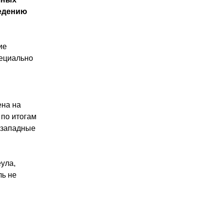
ведению
ие
пециально
ена на
 по итогам
 западные
ула,
ль не