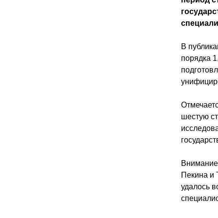
государс
специали
В публика
порядка 1
подготовл
унифицир
Отмечаетс
шестую ст
исследова
государст
Внимание 
Пекина и 
удалось в
специали