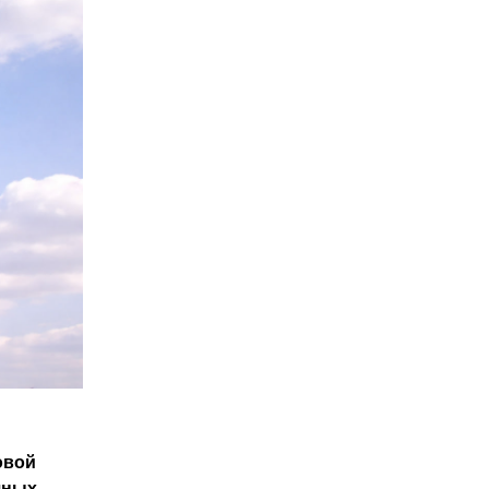
овой
чных