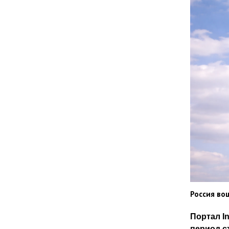
Россия во
Портал I
период с