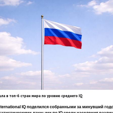
шла в топ-6 стран мира по уровню среднего IQ
nternational IQ поделился собранными за минувший год
татистическими данными по IQ среди населения разли