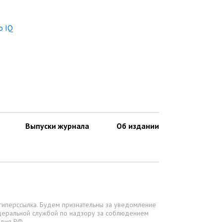
о IQ
Выпуски журнала
Об издании
 гиперссылка. Будем признательны за уведомление
деральной службой по надзору за соблюдением
едия РФ.