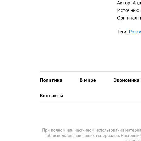
Автор: Ан
Источник:
Оригинал 
Теги:
Росс
Политика
В мире
Экономика
Контакты
При полном или частичном использовании материа
об использовании наших материалов. Настоящ
законод