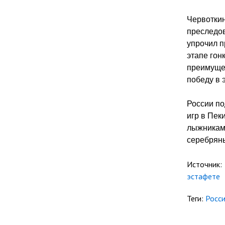
Червоткин
преследов
упрочил п
этапе гон
преимуще
победу в 
России по
игр в Пек
лыжниками
серебряны
Источник:
эстафете
Теги:
Росс