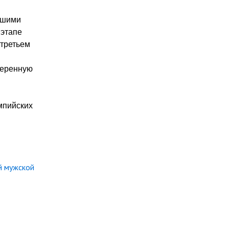
йшими
 этапе
 третьем
веренную
мпийских
й мужской