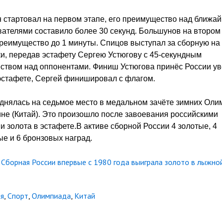
 стартовал на первом этапе, его преимущество над ближа
ателями составило более 30 секунд. Большунов на втором
реимущество до 1 минуты. Спицов выступал за сборную на
ки, передав эстафету Сергею Устюгову с 45-секундным
ством над оппонентами. Финиш Устюгова принёс России у
эстафете, Сергей финишировал с флагом.
днялась на седьмое место в медальном зачёте зимних Оли
ине (Китай). Это произошло после завоевания российскими
 золота в эстафете.В активе сборной России 4 золотые, 4
е и 6 бронзовых наград.
Сборная России впервые с 1980 года выиграла золото в лыжно
ия
,
Спорт
,
Олимпиада
,
Китай