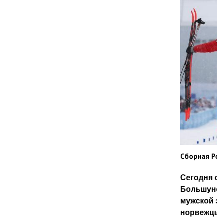
Сборная Р
Сегодня 
Большуно
мужской 
норвежцы