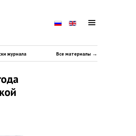
ски журнала
Все материалы
года
кой