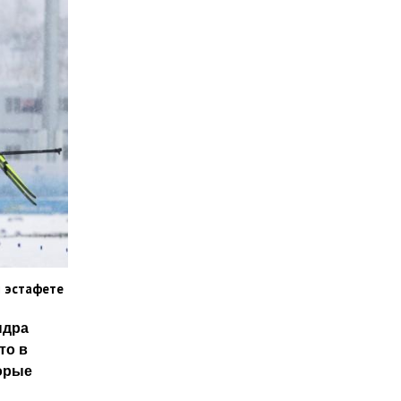
й эстафете
ндра
то в
торые