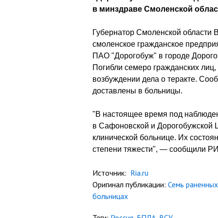
в минздраве Смоленской облас
Губернатор Смоленской области В
смоленское гражданское предприя
ПАО "Дорогобуж" в городе Дорог
Погибли семеро гражданских лиц,
возбуждении дела о теракте. Соо
доставлены в больницы.
"В настоящее время под наблюден
в Сафоновской и Дорогобужской Ц
клинической больнице. Их состоян
степени тяжести", — сообщили РИ
Источник:
Ria.ru
Оригинал публикации:
Семь раненных
больницах
Теги:
Россия
,
БПЛА
,
ВСУ