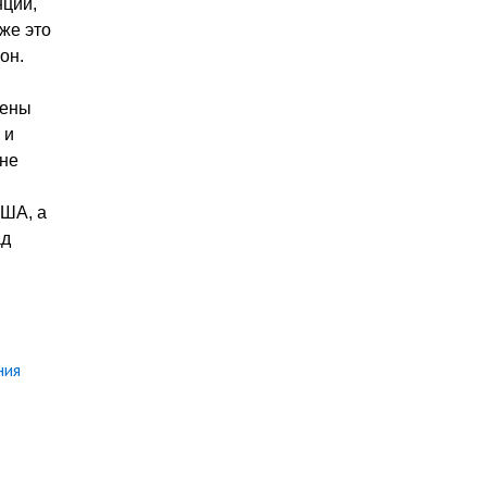
нции,
же это
он.
чены
 и
ине
США, а
ад
ния