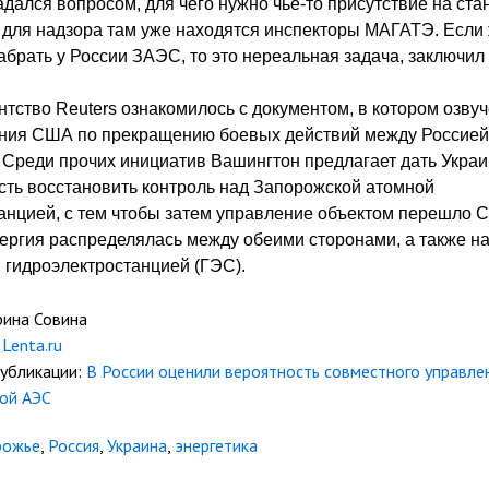
адался вопросом, для чего нужно чье-то присутствие на ста
 для надзора там уже находятся инспекторы МАГАТЭ. Если 
абрать у России ЗАЭС, то это нереальная задача, заключил 
нтство Reuters ознакомилось с документом, в котором озву
ния США по прекращению боевых действий между Россией
 Среди прочих инициатив Вашингтон предлагает дать Укра
ть восстановить контроль над Запорожской атомной
анцией, с тем чтобы затем управление объектом перешло 
ергия распределялась между обеими сторонами, а также н
 гидроэлектростанцией (ГЭС).
рина Совина
Lenta.ru
публикации:
В России оценили вероятность совместного управле
ой АЭС
рожье
,
Россия
,
Украина
,
энергетика