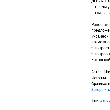
Депутат з
поскольку
попытка з
Ранее аге
предложе
Украиной.
возможнос
электрост
электроэн
Каховской
Автор: Ма
Источник:
Оригинал 
Запорожск
Теги:
Запо