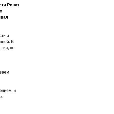
сти Ринат
го
звал
сти и
нной. В
нзия, по
ываем
ением, и
сс