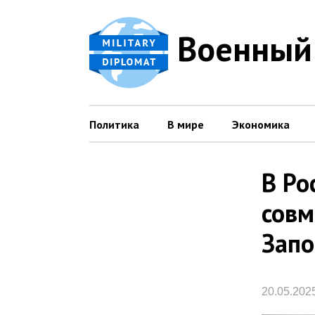
Военный
Политика
В мире
Экономика
В Ро
совм
Запо
20.05.202