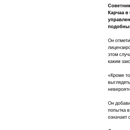
Советник
Карчаа в
управлен
подобны
Он отмети
лицензиро
этом случ
каким зак
«Кроме то
выглядеть
невероятн
Он добави
попытка в
означает 