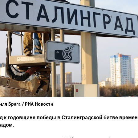
илл Брага / РИА Новости
д к годовщине победы в Сталинградской битве времен
адом.