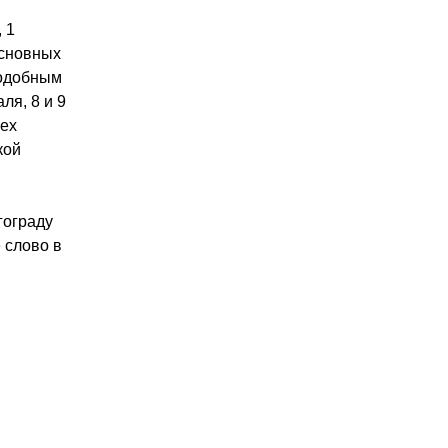
 1
основных
подобным
ля, 8 и 9
сех
кой
гограду
 слово в