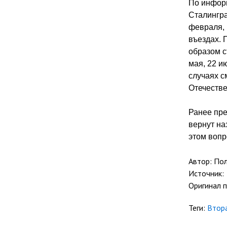
По информ
Сталингра
февраля, 
въездах. 
образом с
мая, 22 ию
случаях с
Отечеств
Ранее пре
вернут на
этом вопр
Автор: По
Источник:
Оригинал 
Теги:
Втор