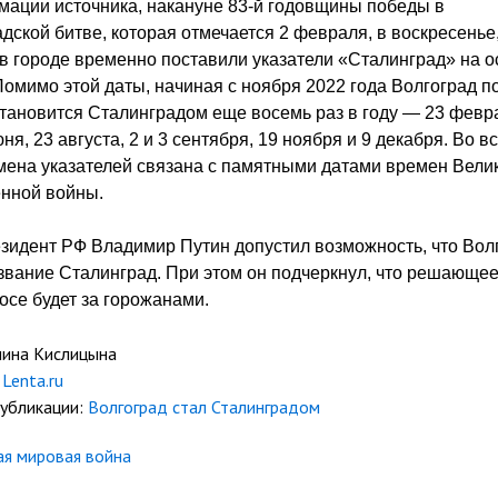
ации источника, накануне 83-й годовщины победы в
дской битве, которая отмечается 2 февраля, в воскресенье,
в городе временно поставили указатели «Сталинград» на 
Помимо этой даты, начиная с ноября 2022 года Волгоград 
тановится Сталинградом еще восемь раз в году — 23 февра
ня, 23 августа, 2 и 3 сентября, 19 ноября и 9 декабря. Во в
мена указателей связана с памятными датами времен Вели
енной войны.
зидент РФ Владимир Путин допустил возможность, что Вол
звание Сталинград. При этом он подчеркнул, что решающее
осе будет за горожанами.
лина Кислицына
Lenta.ru
публикации:
Волгоград стал Сталинградом
ая мировая война