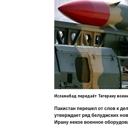
Исламабад передаёт Тегерану вое
Пакистан перешел от слов к де
утверждает ряд белуджских но
Ирану некое военное оборудова