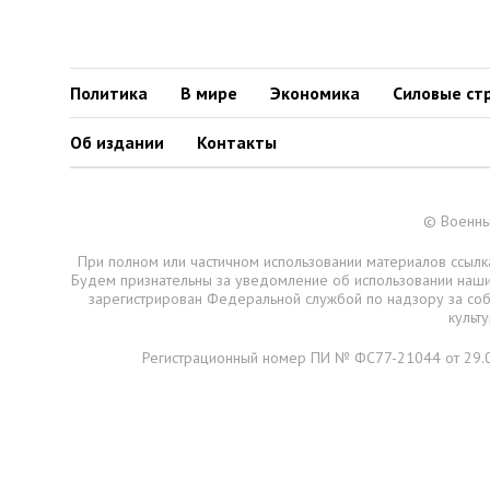
Политика
В мире
Экономика
Силовые ст
Об издании
Контакты
© Военны
При полном или частичном использовании материалов ссылка
Будем признательны за уведомление об использовании наш
зарегистрирован Федеральной службой по надзору за со
культ
Регистрационный номер ПИ № ФС77-21044 от 29.0