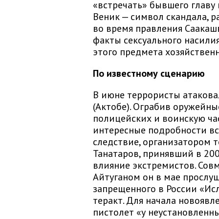
«встречать» бывшего главу 
Веник — символ скандала, ра
во время правления Саакаш
факты сексуального насили
этого предмета хозяйственн
По известному сценарию
В июне террористы атакова
(Актобе). Ограбив оружейны
полицейских и воинскую ча
интересные подробности вс
следствие, организатором 
Танатаров, принявший в 20
влияние экстремистов. Сов
Айтуганом он в мае прослу
запрещенного в России «Ис
теракт. Для начала новояв
пистолет «у неустановленны