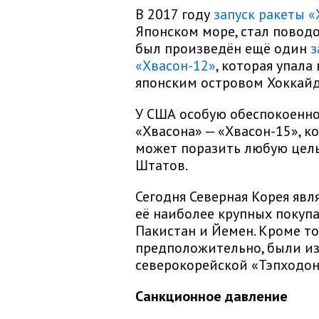
В 2017 году
запуск ракеты «
Японском море, стал поводо
был произведён ещё один
з
«Хвасон-12»
, которая упала
японским островом Хоккайд
У США особую обеспокоенно
«Хвасона» — «Хвасон-15», к
может поразить любую цел
Штатов.
Сегодня Северная Корея явл
её наиболее крупных покупат
Пакистан и Йемен. Кроме то
предположительно, были из
северокорейской «Тэпходон
Санкционное давление