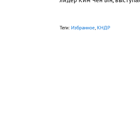
лидер Ким Чен Ын, выступа
Теги:
Избранное
,
КНДР