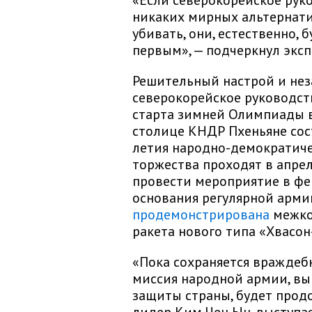
«Если северокорейское руко
никаких мирных альтернати
убивать, они, естественно,
первым», — подчеркнул эксп
Решительный настрой и нез
северокорейское руководст
старта зимней Олимпиады в 
столице КНДР Пхеньяне сост
летия народно-демократиче
торжества проходят в апре
провести мероприятие в фе
основания регулярной арми
продемонстрирована
межко
ракета нового типа «Хвасон
«Пока сохраняется враждеб
миссия народной армии, в
защиты страны, будет прод