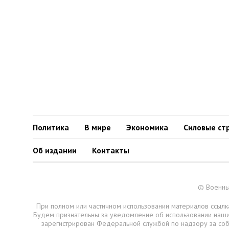
Политика
В мире
Экономика
Силовые ст
Об издании
Контакты
© Военны
При полном или частичном использовании материалов ссылка
Будем признательны за уведомление об использовании наш
зарегистрирован Федеральной службой по надзору за со