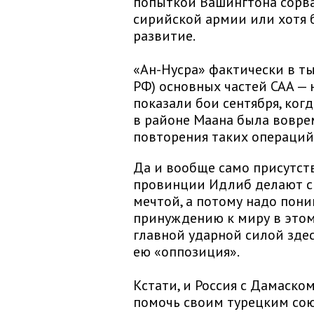
попыткой Вашингтона сорв
сирийской армии или хотя 
развитие.
«Ан-Нусра» фактически в т
РФ) основных частей САА — 
показали бои сентября, ког
в районе Маана была воврем
повторения таких операций
Да и вообще само присутст
провинции Идлиб делают с
мечтой, а потому надо пони
принуждению к миру в этом 
главной ударной силой здес
ею «оппозиция».
Кстати, и Россия с Дамаско
помочь своим турецким сою