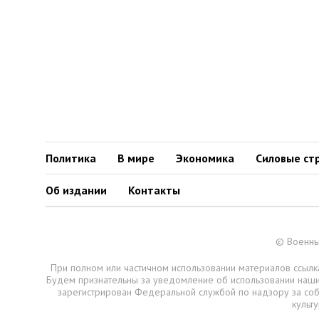
Политика
В мире
Экономика
Силовые ст
Об издании
Контакты
© Военны
При полном или частичном использовании материалов ссылка
Будем признательны за уведомление об использовании наш
зарегистрирован Федеральной службой по надзору за со
культ