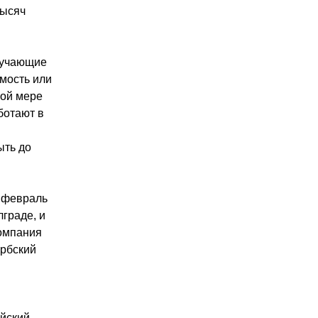
тысяч
лучающие
мость или
ной мере
ботают в
и
ыть до
а февраль
лграде, и
Компания
ербский
ийский