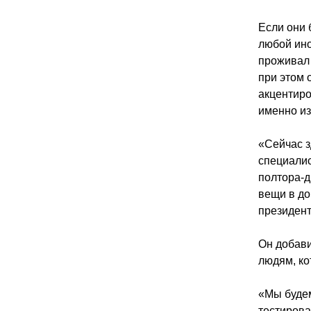
Если они 
любой ино
проживал 
при этом 
акцентиро
именно из
«Сейчас з
специалис
полтора-д
вещи в до
президент
Он добави
людям, ко
«Мы будем
тестиров