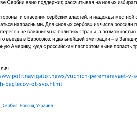
ве Сербии явно поддержит, рассчитывая на новых избират
стороны, и опасения сербских властей, и надежды местной
заться напрасными. Для «новых сербов» из числа россиян 
тересен не влиянием на политику страны, а возможностью
го въезда в Евросоюз, и дальнейшей эмиграции – в Запад
ную Америку, куда с российским паспортом ныне попасть т
алич
www.politnavigator.news/vuchich-peremanivaet-v-s
h-beglecov-ot-svo.html
ч
,
Сербия
,
Россия
,
Украина