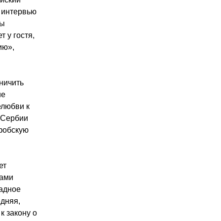
я интервью
лы
 у гостя,
ию»,
ничить
ие
елюбви к
 Сербии
фобскую
ет
жами
падное
дняя,
к закону о