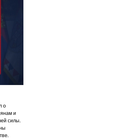
л о
иянам и
чей силы.
аны
тве.