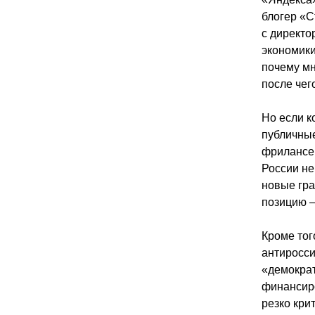
блогер «С
с директ
экономики
почему мн
после чег
Но если к
публичные
фрилансер
России не
новые гр
позицию –
Кроме тог
антиросси
«демократ
финансиро
резко кри