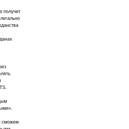
о получит
 легально
жданства
жданах
рез
влять
л
TS.
одым
ными».
мы сможем
тными