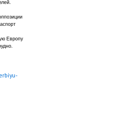
елей.
 оппозиции
паспорт
ную Европу
рудно.
erbiyu-