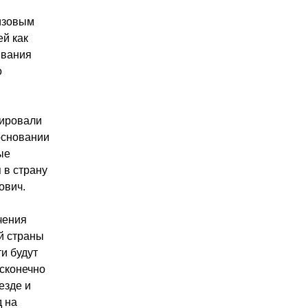
визовым
ей как
ывания
о
лировали
основании
ые
 в страну
ович.
чения
й страны
и будут
сконечно
езде и
д на