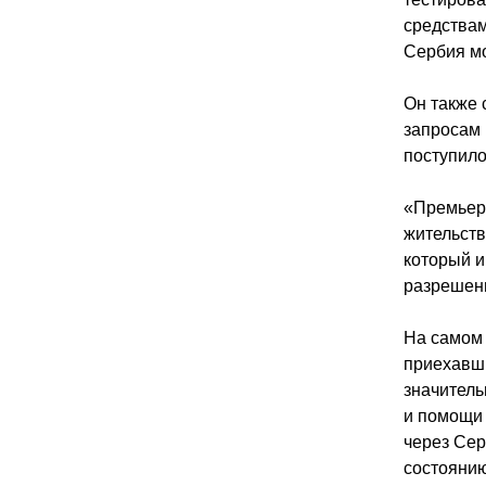
средствам
Сербия мо
Он также 
запросам 
поступило
«Премьер 
жительств
который и
разрешени
На самом 
приехавши
значитель
и помощи
через Сер
состоянию