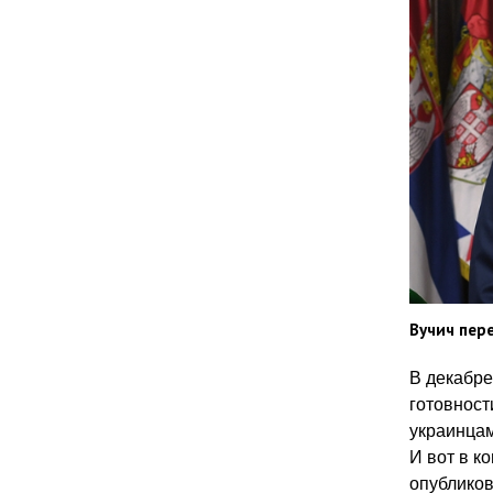
Вучич пер
В декабре
готовност
украинцам
И вот в к
опубликов