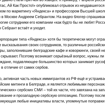
тас, Ай Как Просто!» опубликовал отрывок из неудавшегос
ором по маркетингу «Яндекса» и профессором Высшей шко
 в Москве Андреем Себрантом. На видео блогер спрашивает
огие сотрудники его компании «как будто бы не любят Росс
о Себрант встаёт и уходит.
орпорации типа «Яндекса» хотя бы теоретически могут огра
 высказывания своих сотрудников, то различные российск
ы, заполонившие белградские кафе и коворкинги, своей н
 скрывают. Поэтому возникает серьёзный вопрос, нужны ли
аждане, подавляющее большинство которых занимает русо
 в отличие от самих сербов.
о, активная часть новых иммигрантов из РФ ещё и устраива
йские митинги в Белграде, и является любимыми персона
ических» сербских СМИ – той их части, что завязана на за
вание и прозападную сербскую оппозицию. Поэтому после
тикующая любые инициативы власти, упомянутые поправки 