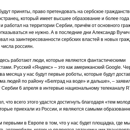
будут приняты, право претендовать на сербское гражданств
странец, который имеет высшее образование и более года
и работал на территории Сербии, причём от основного гра
отказываться не нужно. А в последние дни Александр Вучич
вал на заинтересованности сербских властей в новых гра
 числа россиян.
десь работают люди, которые являются фантастическими
тами. Русский «Яндекс» – это как американский Google. Че
ва месяца у нас будут первые роботы, которые будут доста
ма людей по району «Белград на воде» и дальше», – заяви
 Сербии 6 апреля в интервью национальному телеканалу R
л, что всего этого удастся достигнуть благодаря «тем мол
торые приехали из России, и являются самыми образован
 первыми в Европе в том, что у нас будет площадка, где 
ать автомобили, которые являются автономными транспор