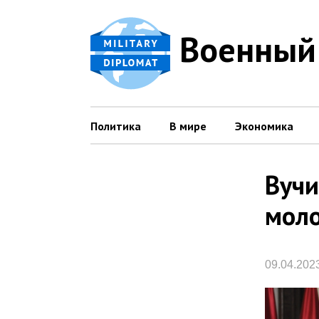
Военный
Политика
В мире
Экономика
Вучи
моло
09.04.202