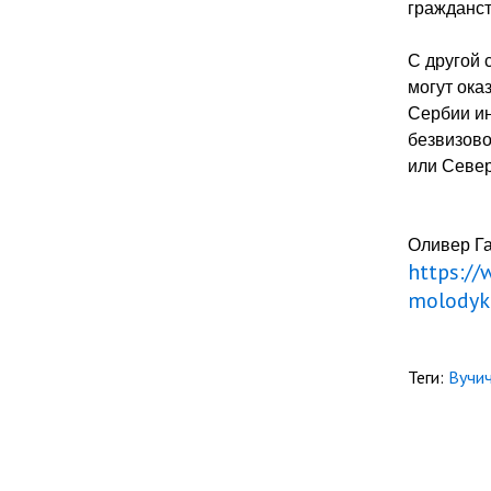
гражданст
С другой 
могут ока
Сербии ин
безвизово
или Север
Оливер Г
https://
molodyk
Теги:
Вучи