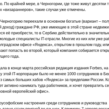
о. По крайней мере, в Черногории, где тоже живут десятки 
х «визараннеров», такие случаи уже отмечены.
 Черногорию переехали в основном богатые (вариант – по
 доход) граждане РФ, уже имеющие в этой стране недвижи
я её приобрести, то в Сербию действительно в значитель
олодые специалисты IT-отрасли. Многие из них или уже ра
лградском офисе «Яндекса», открытом в прошлом году, ил
ают попасть во второй, который компания собирается откр
ущего года.
ала в конце марта российская редакция издания Forbes, н
 у этой IT-корпорации было не менее 1000 сотрудников в Бе
из самых больших хабов «Яндекса» за пределами России. 
т активно нанимать туда работников, и хочет превратить с
новной европейский офис».
русофобские настроения среди сотрудников и руководства
 давно стали притчей во языцех. К примеру, 7 апреля росс