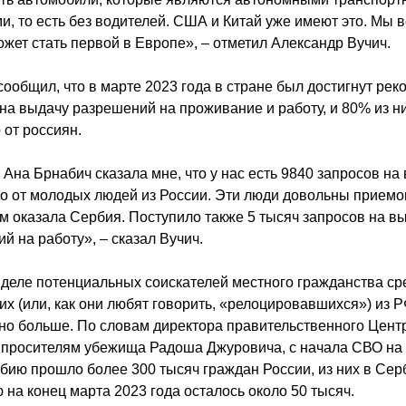
и, то есть без водителей. США и Китай уже имеют это. Мы в
жет стать первой в Европе», – отметил Александр Вучич.
сообщил, что в марте 2023 года в стране был достигнут рек
на выдачу разрешений на проживание и работу, и 80% из н
 от россиян.
Ана Брнабич сказала мне, что у нас есть 9840 запросов на 
о от молодых людей из России. Эти люди довольны приемо
м оказала Сербия. Поступило также 5 тысяч запросов на в
й на работу», – сказал Вучич.
деле потенциальных соискателей местного гражданства ср
х (или, как они любят говорить, «релоцировавшихся») из 
но больше. По словам директора правительственного Цент
 просителям убежища Радоша Джуровича, с начала СВО на
бию прошло более 300 тысяч граждан России, из них в Сер
 на конец марта 2023 года осталось около 50 тысяч.