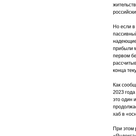
жительств
российски
Но если в
пассивный
надеющиес
прибыли м
первом бе
рассчитыв
конца тек
Как сообщ
2023 года
это один 
продолжае
хаб в «ос
При этом 
«Яндекса»