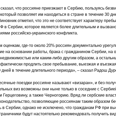
сказал, что россияне приезжают в Сербию, пользуясь без
который позволяет им находиться в стране в течение 30 дн
Чиновник отметил, что это не соответствует характеру преб
Ф в Сербии, которое является более длительным и вызван
иями российско-украинского конфликта.
 оценкам, где-то около 20% россиян документально урегу
е на основании работы, брака с гражданином Сербии, на 
недвижимостью или каким-либо другим образом, а остальн
фактически продлить свое пребывание, выезжая и въезжая
 дней в течение длительного периода», – сказал Радош Дур
сячные поездки россияне называют «визаран», и без полу
льных виз возможны они ныне только в соседние с Сербие
и Герцеговину, а также Черногорию. Вряд ли сербские власт
конодательство, позволяющее россиянам таким образом бе
 в Сербии, однако не исключено, что гражданам РФ при вы
граничники будут настоятельно рекомендовать получить ви