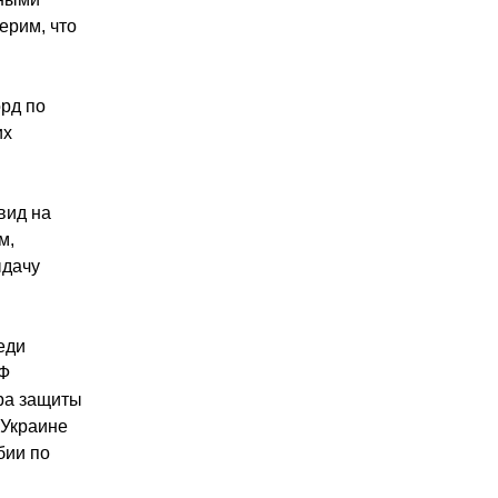
ерим, что
орд по
их
вид на
м,
ыдачу
еди
РФ
ра защиты
 Украине
бии по