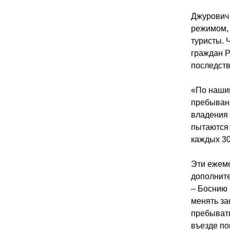
Джурович 
режимом, 
туристы. 
граждан Р
последств
«По нашим
пребывани
владения 
пытаются 
каждых 30
Эти ежеме
дополните
– Боснию 
менять за
пребывать
въезде по