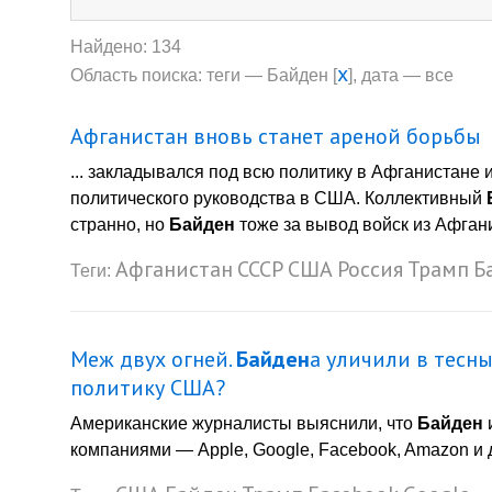
Найдено: 134
x
Область поиска: теги — Байден [
], дата — все
Афганистан вновь станет ареной борьбы
... закладывался под всю политику в Афганистане
политического руководства в США. Коллективный
странно, но
Байден
тоже за вывод войск из Афгани
Афганистан
СССР
США
Россия
Трамп
Б
Теги:
Меж двух огней.
Байден
а уличили в тесны
политику США?
Американские журналисты выяснили, что
Байден
компаниями — Apple, Google, Facebook, Amazon и д