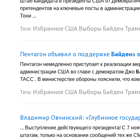
Штаб кандидата в президенты США от Демократи
претендентов на ключевые посты в администрации 
Тони ...
Избранное
США
Выборы
Байден
Трам
Теги:
Пентагон объявил о поддержке
Байден
а 
Пентагон немедленно приступает к реализации ме
администрации США во главе с демократом Джо
Б
ТАСС . В министерстве обороны пояснили, что кома
Избранное
США
Выборы
Байден
Трам
Теги:
Владимир Овчинский: «Глубинное государ
... Выступление действующего президента! С 7 ноя
штатам, только на основании сообщений тех же С