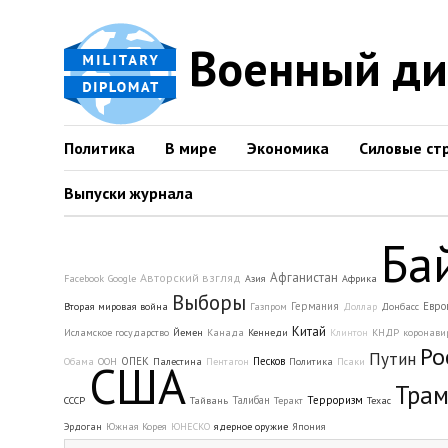
Военный д
Политика
В мире
Экономика
Силовые ст
Выпуски журнала
Ба
Афганистан
Авторский взгляд
Facebook
Google
Азия
Африка
Выборы
Германия
Евро
Вторая мировая война
Газпром
Доллар
Донбасс
Китай
Исламское государство
Йемен
Канада
Кеннеди
Клинтон
КНДР
коронави
Ро
Путин
ОПЕК
Песков
Обама
США
ООН
Палестина
Пентагон
Политика
Псаки
Тра
Талибан
Терроризм
СССР
Тайвань
Теракт
Техас
Эрдоган
Южная Корея
ЮНЕСКО
ядерное оружие
Япония