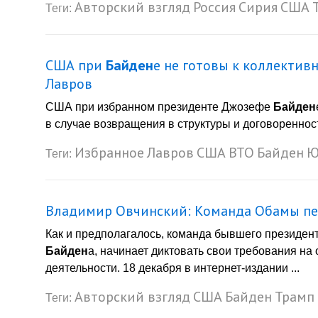
Авторский взгляд
Россия
Сирия
США
Теги:
США при
Байден
е не готовы к коллектив
Лавров
США при избранном президенте Джозефе
Байден
в случае возвращения в структуры и договореннос
Избранное
Лавров
США
ВТО
Байден
Ю
Теги:
Владимир Овчинский: Команда Обамы пе
Как и предполагалось, команда бывшего президе
Байден
а, начинает диктовать свои требования н
деятельности. 18 декабря в интернет-издании ...
Авторский взгляд
США
Байден
Трамп
Теги: