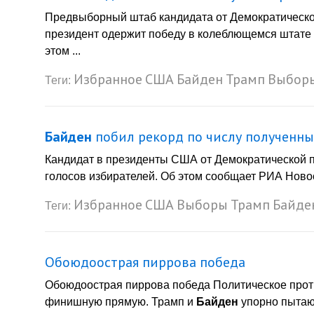
Предвыборный штаб кандидата от Демократическ
президент одержит победу в колеблющемся штате
этом ...
Избранное
США
Байден
Трамп
Выбор
Теги:
Байден
побил рекорд по числу полученны
Кандидат в президенты США от Демократической 
голосов избирателей. Об этом сообщает РИА Новост
Избранное
США
Выборы
Трамп
Байде
Теги:
Обоюдоострая пиррова победа
Обоюдоострая пиррова победа Политическое прот
финишную прямую. Трамп и
Байден
упорно пытают