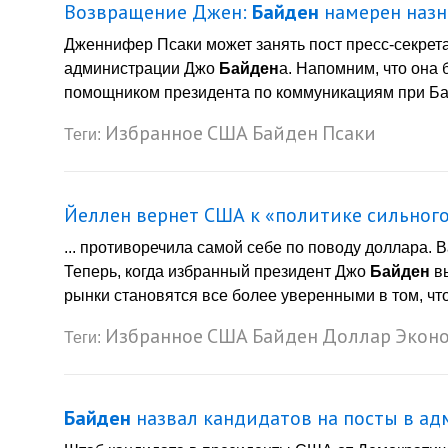
Возвращение Джен:
Байден
намерен назн
Дженнифер Псаки может занять пост пресс-секрет
администрации Джо
Байден
а. Напомним, что она
помощником президента по коммуникациям при Бар
Избранное
США
Байден
Псаки
Теги:
Йеллен вернет США к «политике сильног
... противоречила самой себе по поводу доллара.
Теперь, когда избранный президент Джо
Байден
вы
рынки становятся все более уверенными в том, что
Избранное
США
Байден
Доллар
Экон
Теги:
Байден
назвал кандидатов на посты в а