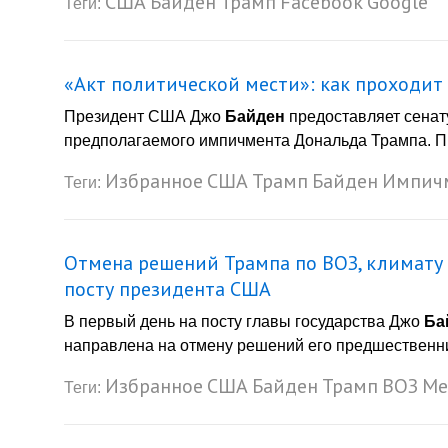
США
Байден
Трамп
Facebook
Google
Теги:
«Акт политической мести»: как проходи
Президент США Джо
Байден
предоставляет сенат
предполагаемого импичмента Дональда Трампа. Пр
Избранное
США
Трамп
Байден
Импич
Теги:
Отмена решений Трампа по ВОЗ, климату
посту президента США
В первый день на посту главы государства Джо
Ба
направлена на отмену решений его предшественник
Избранное
США
Байден
Трамп
ВОЗ
Ме
Теги: