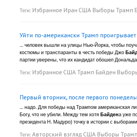
Избранное
Иран
США
Выборы
Трамп
Теги:
Уйти по-американски Трамп проигрывает в
... человек вышли на улицы Нью-Йорка, чтобы поуч
костюмы и транспаранты в честь победы Джо
Бай
партии уверены, что их кандидат обошел Дональда
Избранное
США
Трамп
Байден
Выбор
Теги:
Первый вторник, после первого понедельн
... надо. Для победы над Трампом американская л
Богу, что не убили. Между тем хотя
Байден
а уже п
президента Н. Мадуро) точку в истории с выборами 
Авторский взгляд
США
Выборы
Трам
Теги: