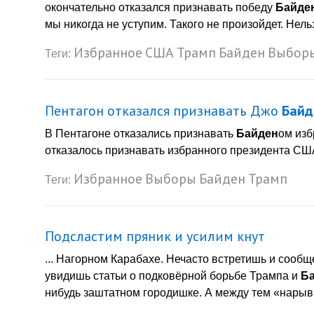
окончательно отказался признавать победу
Байде
мы никогда не уступим. Такого не произойдет. Нельз
Избранное
США
Трамп
Байден
Выбор
Теги:
Пентагон отказался признавать Джо
Байд
В Пентагоне отказались признавать
Байден
ом из
отказалось признавать избранного президента США
Избранное
Выборы
Байден
Трамп
Теги:
Подсластим пряник и усилим кнут
... Нагорном Карабахе. Нечасто встретишь и сообщ
увидишь статьи о подковёрной борьбе Трампа и
Б
нибудь заштатном городишке. А между тем «нарывы