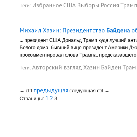
Избранное
США
Выборы
Россия
Трам
Теги:
Михаил Хазин: Президентство
Байден
а о
... президент США Дональд Трамп куда лучший ан
Белого дома, бывший вице-президент Америки Д
прокомментировал слова Трампа, предсказавшего 
Авторский взгляд
Хазин
Байден
Трам
Теги:
предыдущая
←
ctrl
следующая
ctrl
→
1
2
Страницы:
3