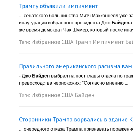
Трампу объявили импичмент
... сенатского большинства Митч Макконнелл уже з
инаугурации избранного президента Джо
Байден
а
же время демократ Чак Шумер, который после ин
Избранное
США
Трамп
Импичмент
Ба
Теги:
Правильного американского расизма вам 
- Джо
Байден
выбрал на пост главы отдела по гра
превосходства чернокожих: "Согласно мнению ...
Избранное
США
Байден
Теги:
Сторонники Трампа ворвались в здание 
... очередного отказа Трампа признавать поражен