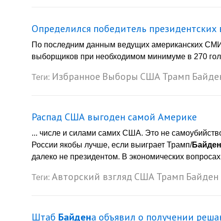
Определился победитель президентских
По последним данным ведущих американских СМ
выборщиков при необходимом минимуме в 270 голо
Избранное
Выборы
США
Трамп
Байде
Теги:
Распад США выгоден самой Америке
... числе и силами самих США. Это не самоубийст
России якобы лучше, если выиграет Трамп/
Байде
далеко не президентом. В экономических вопросах, т
Авторский взгляд
США
Трамп
Байден
Теги:
Штаб
Байден
а объявил о получении реш