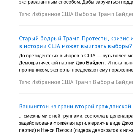
экстравагантным способом. Дабы заручиться подде
Избранное
США
Выборы
Трамп
Байде
Теги:
Старый бодрый Трамп. Протесты, кризис 
в истории США может выиграть выборы?
До президентских выборов в США — чуть более мес
Демократической партии Джо
Байден
. И пока нын
противником, эксперты предрекают ему поражение. 
Избранное
США
Трамп
Выборы
Байде
Теги:
Вашингтон на грани второй гражданской
... смежными с ней группами, состояла в целенап
задействована «тяжёлая артиллерия» в виде Дж
партии) и Нэнси Пэлоси (лидера демократов в нижн