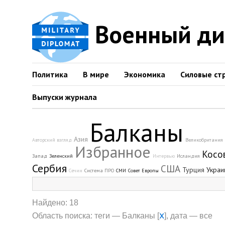
Военный д
Политика
В мире
Экономика
Силовые ст
Выпуски журнала
Балканы
Азия
Авторский взгляд
Великобритания
Избранное
Косо
Запад
Зеленский
Интервью
Исландия
Сербия
США
Турция
Украи
Сечин
Система ПРО
СМИ
Совет Европы
Найдено: 18
x
Область поиска: теги — Балканы [
], дата — все