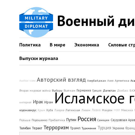
Военный д
Политика
В мире
Экономика
Силовые ст
Выпуски журнала
Авторский взгляд
Author view
Азербайджан
Азия
Аргентина
Ас
Исламское г
Германия
Вторая мировая война
Выборы
Вьетнам
Греция
Дагестан
Донбасс
ЕАЭ
Ирак
Иран
интернет
Ливия
коронавирус
Крым
Куба
Лавров
Латинская
Ливан
Макрон
МВФ
Мексика
Россия
Путин
Саудовская Ара
Польша
Порошенко
Прибалтика
Санкции
Терроризм
Турция
Трамп
Талибан
Теракт
Украина
Франц
Туркмения