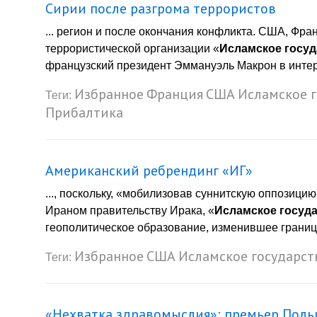
Сирии после разгрома террористов
... регион и после окончания конфликта. США, Фра
террористической организации «
Исламское госуд
французский президент Эммануэль Макрон в интер
Избранное
Франция
США
Исламское 
Теги:
Прибалтика
Американский ребрендинг «ИГ»
..., поскольку, «мобилизовав суннитскую оппозиц
Ираном правительству Ирака, «
Исламское госуд
геополитическое образование, изменившее границы
Избранное
США
Исламское государст
Теги:
«Нехватка здравомыслия»: премьер Поль