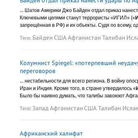
Байден отдал приказ нанести удары по А
... Шатов Америки Джо Байден отдал приказ нане
Ключевыми целями станут террористы «ИГИЛ» («
запрещённая в РФ) и их объекты. Судя по всему, о
Байден
США
Афганистан
Талибан
Исл
Теги:
Колумнист Spiegel: «потерпевший неудач
переговоров
... нестабильности для всего региона. В войну о
Иран и Индия. Кроме того, в стране утвердилось «
Было бы наивно думать, что талибы завоюют Афгани
Запад
Афганистан
США
Талибан
Ислам
Теги:
Африканский халифат