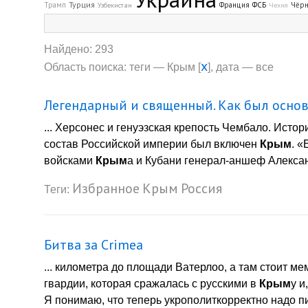
Турция
Трамп
Франция
ФСБ
Чёрн
Узбекистан
Чехия
Найдено: 293
x
Область поиска: теги — Крым [
], дата — все
Легендарный и священный. Как был основ
... Херсонес и генуэзская крепость Чембало. Истори
состав Российской империи был включен
Крым
. 
войсками
Крым
а и Кубани генерал-аншеф Алексан
Избранное
Крым
Россия
Теги:
Битва за Crimea
... километра до площади Ватерлоо, а там стоит м
гвардии, которая сражалась с русскими в
Крым
у и
Я понимаю, что теперь укрополиткорректно надо пи