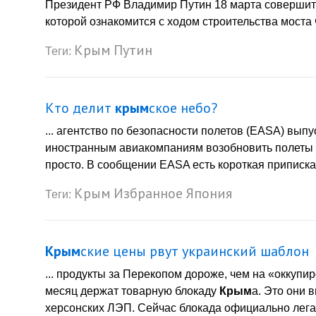
Президент РФ Владимир Путин 18 марта совершит
которой ознакомится с ходом строительства моста ч
Крым
Путин
Теги:
Кто делит
крым
ское небо?
... агентство по безопасности полетов (EASA) вы
иностранным авиакомпаниям возобновить полеты
просто. В сообщении EASA есть короткая приписка
Крым
Избранное
Япония
Теги:
Крым
ские цены рвут украинский шаблон
... продукты за Перекопом дороже, чем на «окку
месяц держат товарную блокаду
Крым
а. Это они 
херсонских ЛЭП. Сейчас блокада официально легал