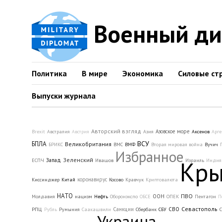
Военный д
Политика
В мире
Экономика
Силовые ст
Выпуски журнала
Авторский взгляд
Азовское море
Brexit
Австралия
Австрия
Азия
Аксенов
Арг
ВСУ
БПЛА
Великобритания
БРИКС
ВМС
ВМФ
Вторая мировая война
Вучич
Избранное
Зеленский
Кр
Запад
ЕСПЧ
Ивашов
Израиль
Индия
коронавирус
Киссинджер
Китай
Косово
Кравчук
Криптовалюта
НАТО
ПВО
ООН
Молдавия
нацизм
Нефть
Оборонэкспо
ОБСЕ
ОПЕК
Пентагон
П
Севастополь
Санкции
СВО
РПЦ
Рубль
Румыния
Саакашвили
Сбербанк
СБУ
Украина