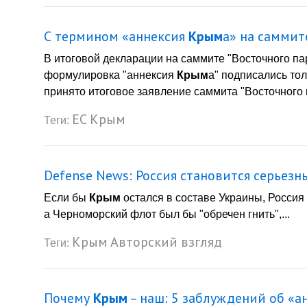
С термином «аннексия
Крым
а» на саммит
В итоговой декларации на саммите "Восточного па
формулировка "аннексия
Крым
а" подписались то
принято итоговое заявление саммита "Восточного п
ЕС
Крым
Теги:
Defense News: Россия становится серьез
Если бы
Крым
остался в составе Украины, Россия
а Черноморский флот был бы "обречен гнить",...
Крым
Авторский взгляд
Теги:
Почему
Крым
– наш: 5 заблуждений об «а