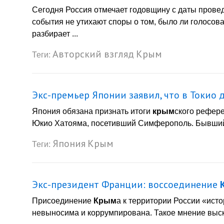
Сегодня Россия отмечает годовщину с даты прове
события не утихают споры о том, было ли голосо
разбирает ...
Авторский взгляд
Крым
Теги:
Экс-премьер Японии заявил, что в Токио
Япония обязана признать итоги
крым
ского рефер
Юкио Хатояма, посетивший Симферополь. Бывший г
Япония
Крым
Теги:
Экс-президент Франции: воссоединение
Присоединение
Крым
а к территории России «ист
невыносима и коррумпирована. Такое мнение выска