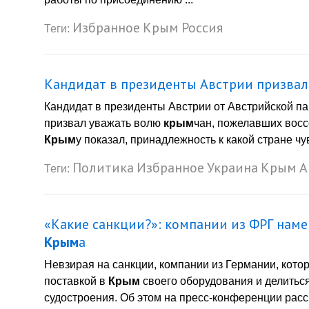
Избранное
Крым
Россия
Теги:
Кандидат в президенты Австрии призвал
Кандидат в президенты Австрии от Австрийской п
призвал уважать волю
крым
чан, пожелавших восс
Крым
у показал, принадлежность к какой стране чув
Политика
Избранное
Украина
Крым
А
Теги:
«Какие санкции?»: компании из ФРГ наме
Крым
а
Невзирая на санкции, компании из Германии, кото
поставкой в
Крым
своего оборудования и делитьс
судостроения. Об этом на пресс-конференции расск