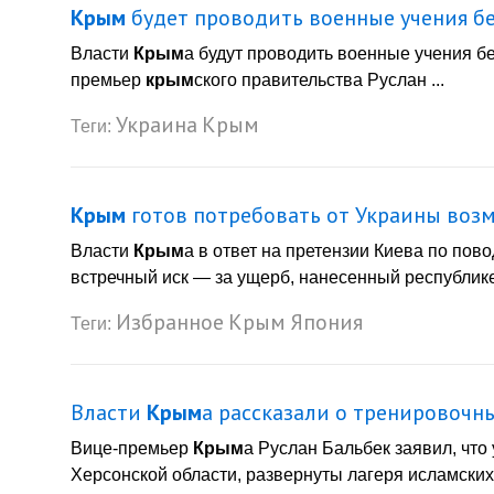
Крым
будет проводить военные учения бе
Власти
Крым
а будут проводить военные учения бе
премьер
крым
ского правительства Руслан ...
Украина
Крым
Теги:
Крым
готов потребовать от Украины возм
Власти
Крым
а в ответ на претензии Киева по пов
встречный иск — за ущерб, нанесенный республике 
Избранное
Крым
Япония
Теги:
Власти
Крым
а рассказали о тренировочны
Вице-премьер
Крым
а Руслан Бальбек заявил, что
Херсонской области, развернуты лагеря исламских 