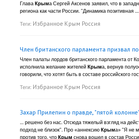
Глава
Крым
а Сергей Аксенов заявил, что в запа
региона как части России. "Динамика позитивная ...
Избранное
Крым
Россия
Теги:
Член британского парламента призвал 
Член палаты лордов британского парламента от Ко
исполнила желание жителей
Крым
а, вернув полуо
говорили, что хотят быть в составе российского госу
Избранное
Крым
Россия
Теги:
Захар Прилепин о правде, "пятой колонне
... решено без нас. Отсюда тяжелый взгляд на дей
подход не близок". Про «аннексию
Крым
а» "Я не 
против того, что
Крым
снова вошел в состав России