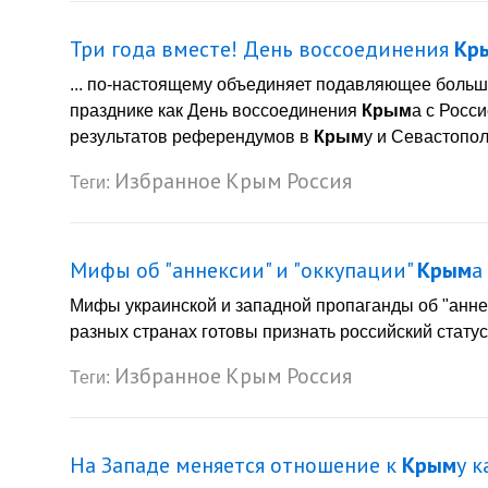
Три года вместе! День воссоединения
Кр
... по-настоящему объединяет подавляющее больши
празднике как День воссоединения
Крым
а с Росси
результатов референдумов в
Крым
у и Севастопол
Избранное
Крым
Россия
Теги:
Мифы об "аннексии" и "оккупации"
Крым
а
Мифы украинской и западной пропаганды об "анне
разных странах готовы признать российский статус
Избранное
Крым
Россия
Теги:
На Западе меняется отношение к
Крым
у к