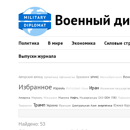
Военный д
Политика
В мире
Экономика
Силовые ст
Выпуски журнала
Вен
Авторский взгляд
Бразилия
Аргентина
Афганистан
БРИКС
Великобритания
Избранное
Иран
Израиль
Интервью
Ирак
Исламское государств
Америка
Меркель
Молдавия
Мьянма
Нефть
Нидерланды
ОАЭ
ООН
ПВО
Порошен
Трамп
Украина
Южная Кор
Терроризм
Франция
Центральная Азия
энергетика
Найдено: 53