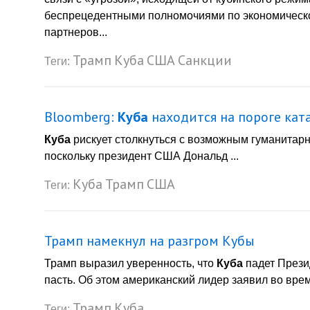
беспрецедентными полномочиями по экономическом
партнеров...
Трамп
Куба
США
Санкции
Теги:
Bloomberg:
Куба
находится на пороге кат
Куба
рискует столкнуться с возможным гуманитарн
поскольку президент США Дональд ...
Куба
Трамп
США
Теги:
Трамп намекнул на разгром Кубы
Трамп выразил уверенность, что
Куба
падет Прези
пасть. Об этом американский лидер заявил во врем
Трамп
Куба
Теги: