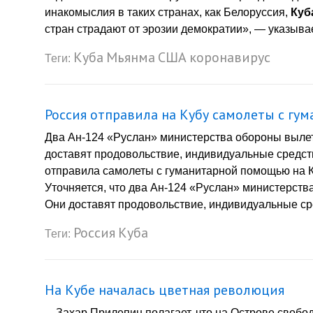
инакомыслия в таких странах, как Белоруссия,
Куб
стран страдают от эрозии демократии», — указывае
Куба
Мьянма
США
коронавирус
Теги:
Россия отправила на Кубу самолеты с г
Два Ан-124 «Руслан» министерства обороны вылет
доставят продовольствие, индивидуальные средс
отправила самолеты с гуманитарной помощью на Ку
Уточняется, что два Ан-124 «Руслан» министерст
Они доставят продовольствие, индивидуальные ср
Россия
Куба
Теги:
На Кубе началась цветная революция
... Захар Прилепин полагает, что на Острове сво