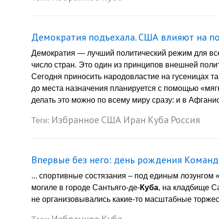
Демократия подъехала. США влияют на по
Демократия — лучший политический режим для все
число стран. Это один из принципов внешней пол
Сегодня приносить народовластие на гусеницах тан
до места назначения планируется с помощью «мяг
делать это можно по всему миру сразу: и в Афганис
Избранное
США
Иран
Куба
Россия
Теги:
Впервые без него: день рождения Команд
... спортивные состязания – под единым лозунгом 
могиле в городе Сантьяго-де-
Куба
, на кладбище С
не организовывались какие-то масштабные торжест
Избранное
Куба