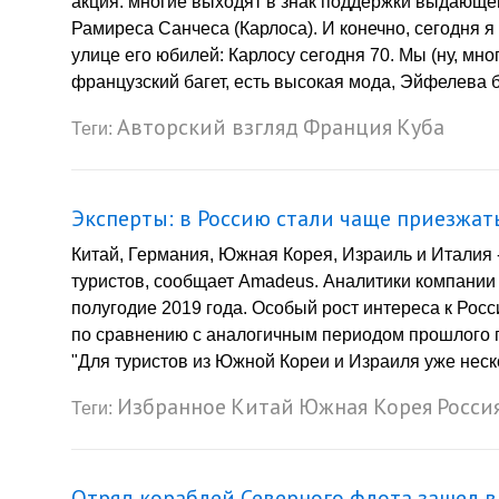
акция: многие выходят в знак поддержки выдающе
Рамиреса Санчеса (Карлоса). И конечно, сегодня 
улице его юбилей: Карлосу сегодня 70. Мы (ну, мн
французский багет, есть высокая мода, Эйфелева 
Авторский взгляд
Франция
Куба
Теги:
Эксперты: в Россию стали чаще приезжат
Китай, Германия, Южная Корея, Израиль и Италия -
туристов, сообщает Amadeus. Аналитики компании 
полугодие 2019 года. Особый рост интереса к Рос
по сравнению с аналогичным периодом прошлого го
"Для туристов из Южной Кореи и Израиля уже неско
Избранное
Китай
Южная Корея
Росси
Теги:
Отряд кораблей Северного флота зашел в