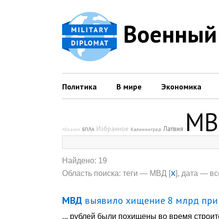
Военный
Политика
В мире
Экономика
МВ
Избранное
Латвия
Абхазия
БПЛА
Калининград
Найдено: 19
x
Область поиска: теги — МВД [
], дата — вс
МВД
выявило хищение 8 млрд при 
... рублей были похищены во время строи