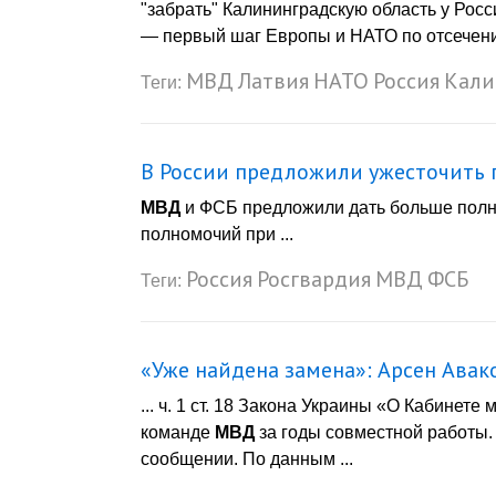
"забрать" Калининградскую область у Росс
— первый шаг Европы и НАТО по отсечени
МВД
Латвия
НАТО
Россия
Кали
Теги:
В России предложили ужесточить 
МВД
и ФСБ предложили дать больше полн
полномочий при ...
Россия
Росгвардия
МВД
ФСБ
Теги:
«Уже найдена замена»: Арсен Авак
... ч. 1 ст. 18 Закона Украины «О Кабине
команде
МВД
за годы совместной работы.
сообщении. По данным ...