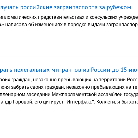
учать российские загранпаспорта за рубежом
 дипломатических представительствах и консульских учрежд
а» написала об изменениях в порядке выдачи загранпаспо
рать нелегальных мигрантов из России до 15 ию
воих граждан, незаконно пребывающих на территории Росс
юня забрать своих граждан, незаконно пребывающих на те
а пленарном заседании Межпарламентской ассамблеи госуд
др Горовой, его цитирует "Интерфакс". Коллеги, я бы хотел