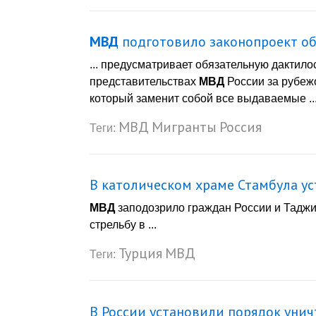
МВД
подготовило законопроект об
... предусматривает обязательную дактил
представительствах
МВД
России за рубеж
который заменит собой все выдаваемые ..
МВД
Мигранты
Россия
Теги:
В католическом храме Стамбула ус
МВД
заподозрило граждан России и Таджи
стрельбу в ...
Турция
МВД
Теги:
В России установили порядок уни