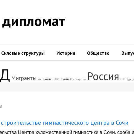
 дипломат
Силовые структуры
История
Общество
Выпу
Д
Россия
Мигранты
мигранты
НАТО
Путин
Росгвардия
СНГ
Турц
е
строительстве гимнастического центра в Сочи
тельства Центра художественной гимнастики в Сочи, сооб