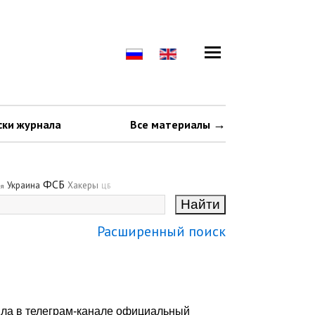
ски журнала
Все материалы
ФСБ
Украина
Хакеры
ия
ЦБ
Расширенный поиск
щила в телеграм-канале официальный