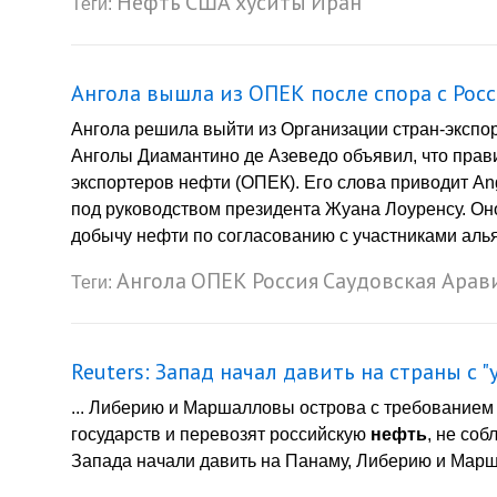
Нефть
США
хуситы
Иран
Теги:
Ангола вышла из ОПЕК после спора с Рос
Ангола решила выйти из Организации стран-экспо
Анголы Диамантино де Азеведо объявил, что прав
экспортеров нефти (ОПЕК). Его слова приводит An
под руководством президента Жуана Лоуренсу. Он
добычу нефти по согласованию с участниками алья
Ангола
ОПЕК
Россия
Саудовская Арав
Теги:
Reuters: Запад начал давить на страны с
... Либерию и Маршалловы острова с требованием 
государств и перевозят российскую
нефть
, не со
Запада начали давить на Панаму, Либерию и Марш