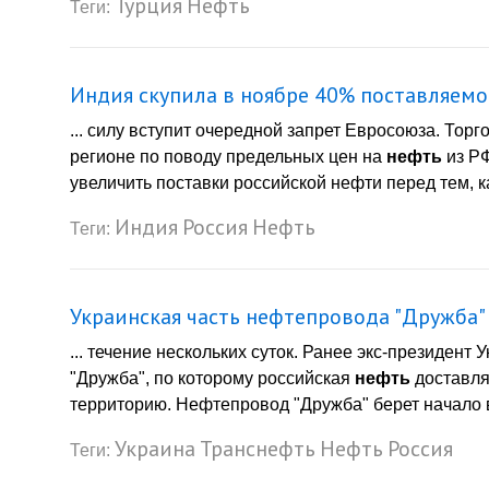
Турция
Нефть
Теги:
Индия скупила в ноябре 40% поставляем
... силу вступит очередной запрет Евросоюза. То
регионе по поводу предельных цен на
нефть
из Р
увеличить поставки российской нефти перед тем, как
Индия
Россия
Нефть
Теги:
Украинская часть нефтепровода "Дружба"
... течение нескольких суток. Ранее экс-президе
"Дружба", по которому российская
нефть
доставля
территорию. Нефтепровод "Дружба" берет начало в
Украина
Транснефть
Нефть
Россия
Теги: