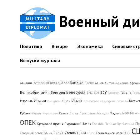
Военный д
Политика
В мире
Экономика
Силовые ст
Выпуски журнала
Азербайджан
Авторский взгляд
Азия
Авиация
Алиев
Ангола
Армения
Афгани
Венесуэла
Великобритания
Венгрия
ВСУ
ВМС
ВОЗ
Газпром
Гайана
Герм
Иран
Индия
Израиль
Ирак
Казахс
Интервью
Исламское государство
Италия
Мекси
Кубань
Кувейт
Курдистан
Кучма
Литва
Лукашенко
Мадуро
Мадьяр
МВФ
ОПЕК
Пу
Польша
Ормузский пролив
Персидский Залив
Помпео
Прибалтика
С
Сирия
Словакия
Северный поток
Сечин
СМИ
Сорос
Средиземное море
СССР