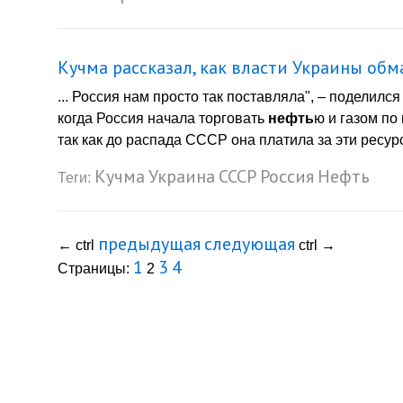
Кучма рассказал, как власти Украины обм
... Россия нам просто так поставляла", – поделился
когда Россия начала торговать
нефть
ю и газом по
так как до распада СССР она платила за эти ресур
Кучма
Украина
СССР
Россия
Нефть
Теги:
предыдущая
следующая
←
ctrl
ctrl
→
1
3
4
Страницы:
2