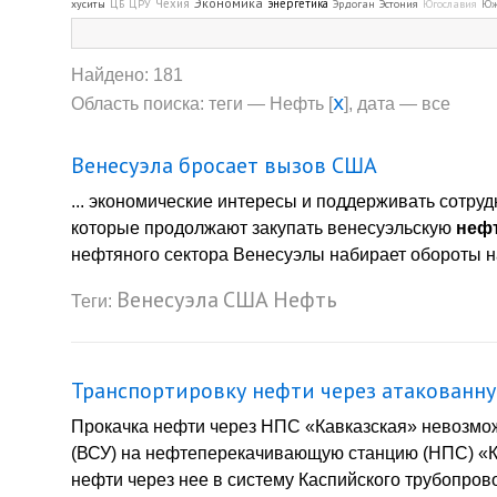
Экономика
Чехия
энергетика
хуситы
ЦБ
ЦРУ
Эрдоган
Эстония
Югославия
Юж
Найдено: 181
x
Область поиска: теги — Нефть [
], дата — все
Венесуэла бросает вызов США
... экономические интересы и поддерживать сотру
которые продолжают закупать венесуэльскую
неф
нефтяного сектора Венесуэлы набирает обороты на
Венесуэла
США
Нефть
Теги:
Транспортировку нефти через атакованн
Прокачка нефти через НПС «Кавказская» невозмо
(ВСУ) на нефтеперекачивающую станцию (НПС) «К
нефти через нее в систему Каспийского трубопров