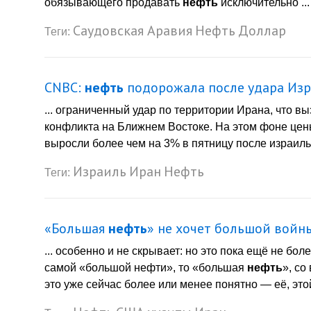
обязывающего продавать
нефть
исключительно ...
Саудовская Аравия
Нефть
Доллар
Теги:
CNBC:
нефть
подорожала после удара Изр
... ограниченный удар по территории Ирана, что 
конфликта на Ближнем Востоке. На этом фоне це
выросли более чем на 3% в пятницу после израильс
Израиль
Иран
Нефть
Теги:
«Большая
нефть
» не хочет большой войн
... особенно и не скрывает: но это пока ещё не бо
самой «большой нефти», то «большая
нефть
», со
это уже сейчас более или менее понятно — её, этой