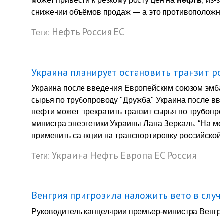
может привести к резкому росту цен на
нефть
, из
снижении объёмов продаж — а это противоположност
Нефть
Россия
ЕС
Теги:
Украина планирует остановить транзит р
Украина после введения Европейским союзом эмба
сырья по трубопроводу "Дружба" Украина после в
нефти может прекратить транзит сырья по трубоп
министра энергетики Украины Лана Зеркаль. “На м
применить санкции на транспортировку российской
Украина
Нефть
Европа
ЕС
Россия
Теги:
Венгрия пригрозила наложить вето в слу
Руководитель канцелярии премьер-министра Венгр