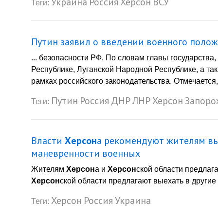
Украина
Россия
Херсон
ВСУ
Теги:
Путин заявил о введении военного полож
... безопасности РФ. По словам главы государств
Республике, Луганской Народной Республике, а та
рамках российского законодательства. Отмечается,
Путин
Россия
ДНР
ЛНР
Херсон
Запоро
Теги:
Власти
Херсон
а рекомендуют жителям вы
маневренности военных
Жителям
Херсон
а и
Херсон
ской области предлаг
Херсон
ской области предлагают выехать в другие .
Херсон
Россия
Украина
Теги: