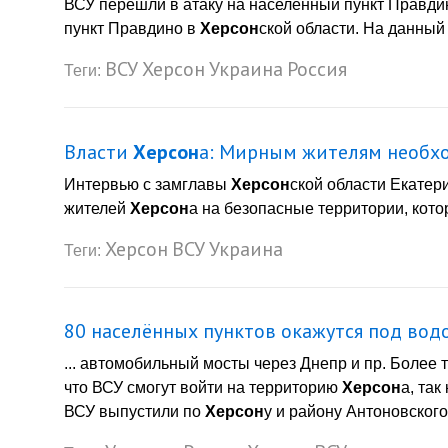
ВСУ перешли в атаку на населённый пункт Правди
пункт Правдино в
Херсон
ской области. На данный
ВСУ
Херсон
Украина
Россия
Теги:
Власти
Херсон
а: Мирным жителям необхо
Интервью с замглавы
Херсон
ской области Екатер
жителей
Херсон
а на безопасные территории, котор
Херсон
ВСУ
Украина
Теги:
80 населённых пунктов окажутся под вод
... автомобильный мосты через Днепр и пр. Более 
что ВСУ смогут войти на территорию
Херсон
а, так
ВСУ выпустили по
Херсон
у и району Антоновского