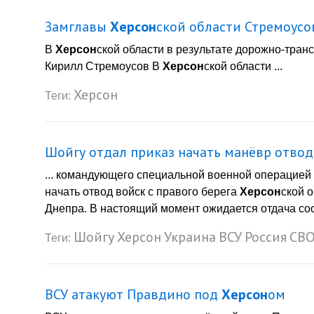
Замглавы
Херсон
ской области Стремоусо
В
Херсон
ской области в результате дорожно-тран
Кирилл Стремоусов В
Херсон
ской области ...
Херсон
Теги:
Шойгу отдал приказ начать манёвр отвод
... командующего специальной военной операцией
начать отвод войск с правого берега
Херсон
ской 
Днепра. В настоящий момент ожидается отдача соо
Шойгу
Херсон
Украина
ВСУ
Россия
СВ
Теги:
ВСУ атакуют Правдино под
Херсон
ом