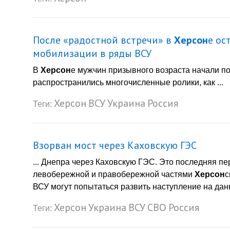
После «радостной встречи» в
Херсон
е ос
мобилизации в ряды ВСУ
В
Херсон
е мужчин призывного возраста начали по
распространились многочисленные ролики, как ...
Херсон
ВСУ
Украина
Россия
Теги:
Взорван мост через Каховскую ГЭС
... Днепра через Каховскую ГЭС. Это последняя п
левобережной и правобережной частями
Херсон
с
ВСУ могут попытаться развить наступление на дан
Херсон
Украина
ВСУ
СВО
Россия
Теги: