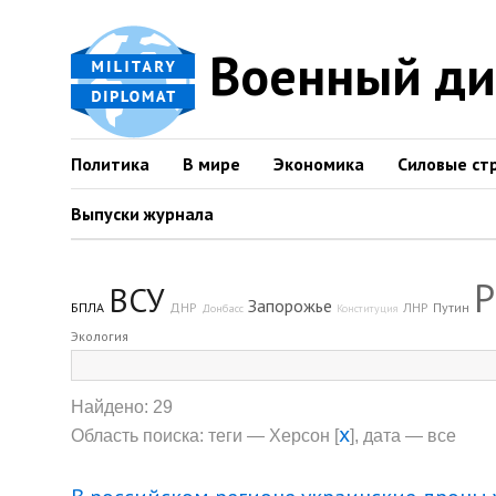
Военный д
Политика
В мире
Экономика
Силовые ст
Выпуски журнала
Р
ВСУ
Запорожье
БПЛА
ДНР
ЛНР
Путин
Донбасс
Конституция
Экология
Найдено: 29
x
Область поиска: теги — Херсон [
], дата — все