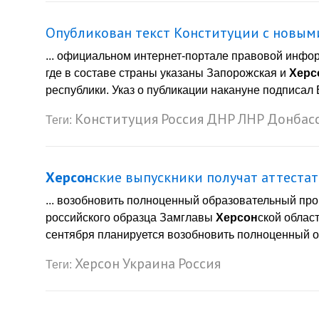
Опубликован текст Конституции с новы
... официальном интернет-портале правовой инфо
где в составе страны указаны Запорожская и
Херс
республики. Указ о публикации накануне подписал 
Конституция
Россия
ДНР
ЛНР
Донбас
Теги:
Херсон
ские выпускники получат аттеста
... возобновить полноценный образовательный про
российского образца Замглавы
Херсон
ской област
сентября планируется возобновить полноценный об
Херсон
Украина
Россия
Теги: