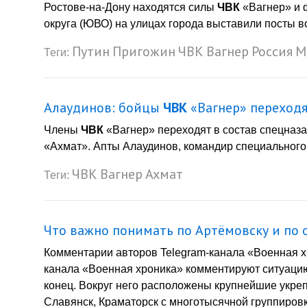
Ростове-на-Дону находятся силы
ЧВК
«Вагнер» и 
округа (ЮВО) на улицах города выставили посты во
Путин
Пригожин
ЧВК
Вагнер
Россия
М
Теги:
Алаудинов: бойцы
ЧВК
«Вагнер» переходя
Члены
ЧВК
«Вагнер» переходят в состав спецназ
«Ахмат». Апты Алаудинов, командир специального .
ЧВК
Вагнер
Ахмат
Теги:
Что важно понимать по Артёмовску и по 
Комментарии авторов Telegram-канала «Военная хр
канала «Военная хроника» комментируют ситуацию
конец. Вокруг него расположены крупнейшие укреп
Славянск, Краматорск с многотысячной группировк