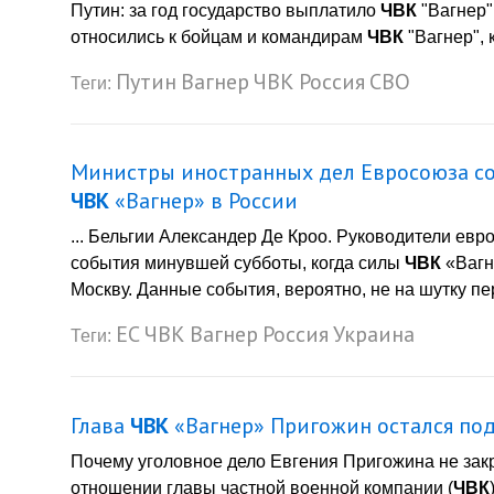
Путин: за год государство выплатило
ЧВК
"Вагнер"
относились к бойцам и командирам
ЧВК
"Вагнер", 
Путин
Вагнер
ЧВК
Россия
СВО
Теги:
Министры иностранных дел Евросоюза со
ЧВК
«Вагнер» в России
... Бельгии Александер Де Кроо. Руководители ев
события минувшей субботы, когда силы
ЧВК
«Вагне
Москву. Данные события, вероятно, не на шутку п
ЕС
ЧВК
Вагнер
Россия
Украина
Теги:
Глава
ЧВК
«Вагнер» Пригожин остался под
Почему уголовное дело Евгения Пригожина не зак
отношении главы частной военной компании (
ЧВК