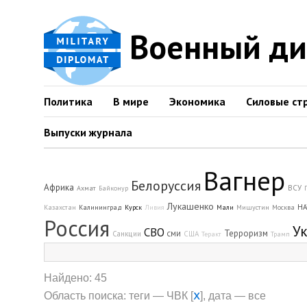
Военный д
Политика
В мире
Экономика
Силовые ст
Выпуски журнала
Вагнер
Белоруссия
Африка
ВСУ
Ахмат
Байконур
Лукашенко
НА
Казахстан
Калининград
Курск
Ливия
Мали
Мишустин
Москва
Россия
У
СВО
Терроризм
Санкции
США
СМИ
Теракт
Трамп
Найдено: 45
x
Область поиска: теги — ЧВК [
], дата — все