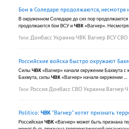
Бои в Соледаре продолжаются, несмотря 
В окруженном Соледаре до сих пор продолжаются
продолжаются бои ВСУ и
ЧВК
«Вагнер». Несмотря н
Донбасс
Украина
ЧВК
Вагнер
ВСУ
СВО
Теги:
Российские войска быстро окружают Бахм
Силы
ЧВК
«Вагнер» начали окружении Бахмута с 
Бахмута, силы
ЧВК
«Вагнер» начали окружении ...
Россия
Донбасс
СВО
Украина
Вагнер
Ч
Теги:
Politico:
ЧВК
"Вагнер" хотят признать тер
Российская
ЧВК
«Вагнер» может быть признана те
может быть признана террористической организацие