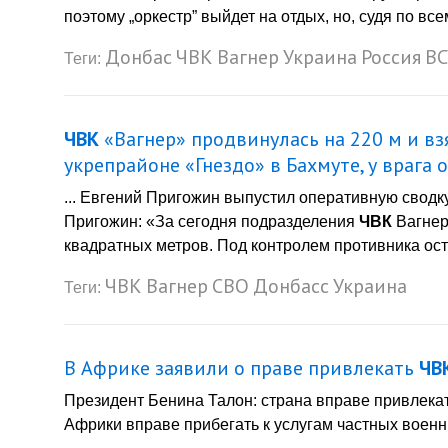
поэтому „оркестр” выйдет на отдых, но, судя по все
Донбас
ЧВК
Вагнер
Украина
Россия
ВС
Теги:
ЧВК
«Вагнер» продвинулась на 220 м и вз
укрепрайоне «Гнездо» в Бахмуте, у врага
... Евгений Пригожин выпустил оперативную сводку 
Пригожин: «За сегодня подразделения
ЧВК
Вагнер
квадратных метров. Под контролем противника оста
ЧВК
Вагнер
СВО
Донбасс
Украина
Теги:
В Африке заявили о праве привлекать
ЧВ
Президент Бенина Талон: страна вправе привлека
Африки вправе прибегать к услугам частных военн