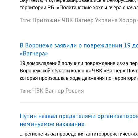
Sky News, что, перебазировавшись в Белоруссию,
территории РБ. «Политические хохлы вчера сначал
Пригожин
ЧВК
Вагнер
Украина
Ходор
Теги:
В Воронеже заявили о повреждении 19 д
«Вагнера»
19 домовладений получили повреждения из-за пер
Воронежской области колонны
ЧВК
«Вагнер» Почт
которая произошла в ходе движения по территории
ЧВК
Вагнер
Россия
Теги:
Путин назвал предателями организаторо
неминуемое наказание
... регионе из-за проведения антитеррористически