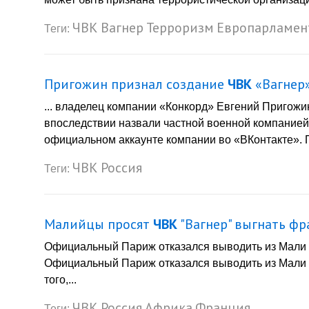
ЧВК
Вагнер
Терроризм
Европарламен
Теги:
Пригожин признал создание
ЧВК
«Вагнер
... владелец компании «Конкорд» Евгений Пригожин 
впоследствии назвали частной военной компанией
официальном аккаунте компании во «ВКонтакте». 
ЧВК
Россия
Теги:
Малийцы просят
ЧВК
"Вагнер" выгнать фр
Официальный Париж отказался выводить из Мали 
Официальный Париж отказался выводить из Мали 
того,...
ЧВК
Россия
Африка
Франция
Теги: