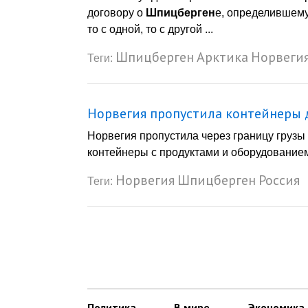
договору о
Шпицберген
е, определившему
то с одной, то с другой ...
Шпицберген
Арктика
Норвеги
Теги:
Норвегия пропустила контейнеры
Норвегия пропустила через границу грузы
контейнеры с продуктами и оборудованием 
Норвегия
Шпицберген
Россия
Теги:
Политика
В мире
Экономика