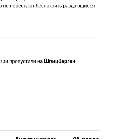
о не перестают беспокоить раздающиеся
егии пропустили на
Шпицберген
Выпуски журнала
Об издании