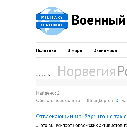
Военный
Политика
В мире
Экономика
Норвегия
Р
Арктика
Запад
Найдено: 2
x
Область поиска: теги — Шпицберген [
], д
Отвлекающий манёвр: что не так 
... это вынуждает норвежских активистов