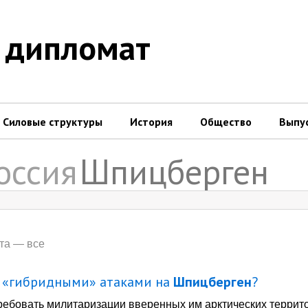
 дипломат
Силовые структуры
История
Общество
Выпу
оссия
Шпицберген
ата — все
с «гибридными» атаками на
Шпицберген
?
 требовать милитаризации вверенных им арктических террит