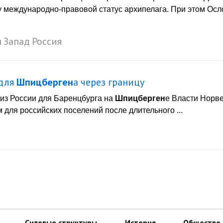
 международно-правовой статус архипелага. При этом Осл
я
Запад
Россия
 для
Шпицберген
а через границу
 из России для Баренцбурга на
Шпицберген
е Власти Норв
для российских поселений после длительного ...
Силовые структуры
История
Общество