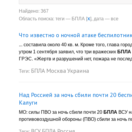
Найдено: 367
x
Область поиска: теги — БПЛА [
], дата — все
Что известно о ночной атаке беспилотни
... составила около 40 кв. м. Кроме того, глава г
утром 1 сентября заявил, что три вражеских
БПЛА
ГРЭС. «Жертв и разрушений нет, пожара не послед
БПЛА
Москва
Украина
Теги:
Над Россией за ночь сбили почти 20 бесп
Калуги
МО: силы ПВО за ночь сбили почти 20
БПЛА
ВСУ н
противовоздушной обороны (ПВО) сбили за ночь по
ВСУ
БПЛА
Россия
Теги: