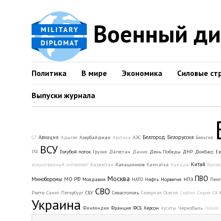
Военный д
Политика
В мире
Экономика
Силовые ст
Выпуски журнала
Авиация
Белгород
Белоруссия
G7
Адыгея
Азербайджан
Арктика
АЭС
Бельгия
ВСУ
РФ
Голубой поток
Грузия
Дагестан
Дания
День Победы
ДНР
Донбасс
Ев
Китай
искусственный интеллект
Казахстан
Калашников
Камчатка
Канада
Косов
ПВО
Москва
Минобороны
МО РФ
Молдавия
НАТО
Нефть
Норвегия
НПЗ
Пент
СВО
Рютте
Санкт-Петербург
СБУ
Севастополь
Северная Осетия
Сербия
Сирия
СК
Украина
Финляндия
Франция
ФСБ
Херсон
хуситы
Чернобыль
Чехия