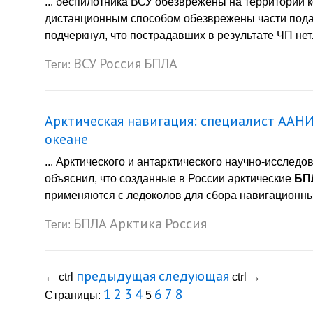
... беспилотника ВСУ обезврежены на территории
дистанционным способом обезврежены части под
подчеркнул, что пострадавших в результате ЧП нет.
ВСУ
Россия
БПЛА
Теги:
Арктическая навигация: специалист ААН
океане
... Арктического и антарктического научно-исслед
объяснил, что созданные в России арктические
БП
применяются с ледоколов для сбора навигационных
БПЛА
Арктика
Россия
Теги:
предыдущая
следующая
←
ctrl
ctrl
→
1
2
3
4
6
7
8
Страницы:
5