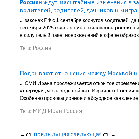
Россия
н ждут масштабные изменения в зак
водителей, родителей, дачников и мигра
... законах РФ с 1 сентября коснутся водителей, д
сентября 2025 года коснутся миллионов
россия
н 
в силу целый пакет нововведений в сфере образова
Россия
Теги:
Подрывают отношения между Москвой и Т
... СМИ Ирана прослеживается открытое стремлени
утверждая, что в ходе войны с Израилем
Россия
н
Особенно провокационное и абсурдное заявление в
МИД
Иран
Россия
Теги:
предыдущая
следующая
←
ctrl
ctrl
→