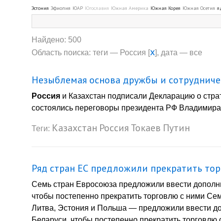
Эстония
Эфиопия
ЮАР
Югославия
Южная Америка
Южная Корея
Южная Осетия
я
Найдено: 500
x
Область поиска: теги — Россия [
], дата — все
Незыблемая основа дружбы и сотрудниче
Россия
и Казахстан подписали Декларацию о страт
состоялись переговоры президента РФ Владимира .
Казахстан
Россия
Токаев
Путин
Теги:
Ряд стран ЕС предложили прекратить тор
Семь стран Евросоюза предложили ввести дополн
чтобы постепенно прекратить торговлю с ними Се
Литва, Эстония и Польша — предложили ввести д
Беларуси, чтобы постепенно прекратить торговлю 