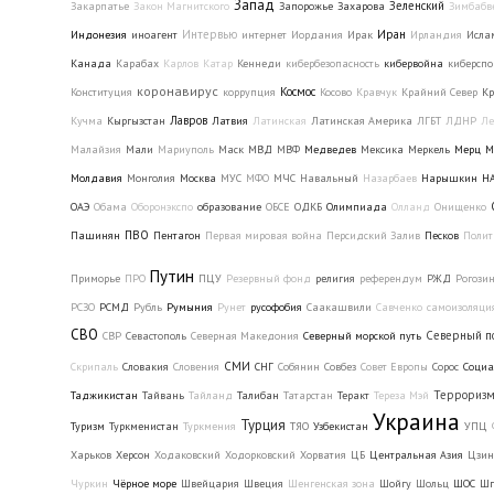
Запад
Зеленский
Закарпатье
Закон Магнитского
Запорожье
Захарова
Зимбабв
Интервью
Иран
Индонезия
иноагент
интернет
Иордания
Ирак
Ирландия
Ислам
Канада
Карабах
Карлов
Катар
Кеннеди
кибербезопасность
кибервойна
киберспо
коронавирус
Космос
Конституция
коррупция
Косово
Кравчук
Крайний Север
Кр
Лавров
Кучма
Кыргызстан
Латвия
Латинская
Латинская Америка
ЛГБТ
ЛДНР
Ле
Малайзия
Мали
Мариуполь
Маск
МВД
МВФ
Медведев
Мексика
Меркель
Мерц
М
Молдавия
Монголия
Москва
МУС
МФО
МЧС
Навальный
Назарбаев
Нарышкин
Н
ОАЭ
Обама
Оборонэкспо
образование
ОБСЕ
ОДКБ
Олимпиада
Олланд
Онищенко
ПВО
Пашинян
Пентагон
Первая мировая война
Персидский Залив
Песков
Полит
Путин
Приморье
ПРО
ПЦУ
Резервный фонд
религия
референдум
РЖД
Рогози
РСЗО
РСМД
Рубль
Румыния
Рунет
русофобия
Саакашвили
Савченко
самоизоляци
СВО
Северный п
СВР
Севастополь
Северная Македония
Северный морской путь
СМИ
Скрипаль
Словакия
Словения
СНГ
Собянин
Совбез
Совет Европы
Сорос
Социа
Террориз
Таджикистан
Тайвань
Тайланд
Талибан
Татарстан
Теракт
Тереза Мэй
Украина
Турция
Туризм
Туркменистан
Туркмения
ТЯО
Узбекистан
УПЦ
Харьков
Херсон
Ходаковский
Ходорковский
Хорватия
ЦБ
Центральная Азия
Цзин
Чуркин
Чёрное море
Швейцария
Швеция
Шенгенская зона
Шойгу
Шольц
ШОС
Шп