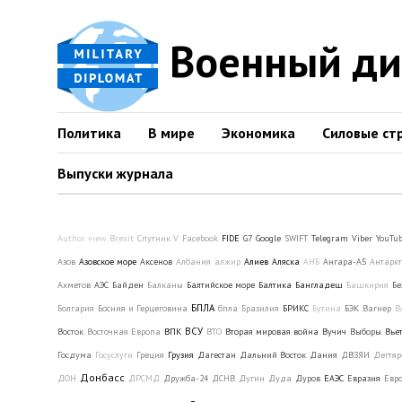
Военный д
Политика
В мире
Экономика
Силовые ст
Выпуски журнала
Author view
Brexit
Cпутник V
Facebook
FIDE
G7
Google
SWIFT
Telegram
Viber
YouTu
Азов
Азовское море
Аксенов
Албания
алжир
Алиев
Аляска
АНБ
Ангара-А5
Антарк
Ахметов
АЭС
Байден
Балканы
Балтийское море
Балтика
Бангладеш
Башкирия
Б
БПЛА
Болгария
Босния и Герцеговина
бпла
Бразилия
БРИКС
Бутина
БЭК
Вагнер
В
ВСУ
Восток
Восточная Европа
ВПК
ВТО
Вторая мировая война
Вучич
Выборы
Вье
Госдума
Госуслуги
Греция
Грузия
Дагестан
Дальний Восток
Дания
ДВЗЯИ
Дегтяр
Донбасс
ДОН
ДРСМД
Дружба-24
ДСНВ
Дугин
Дуда
Дуров
ЕАЭС
Евразия
Евр