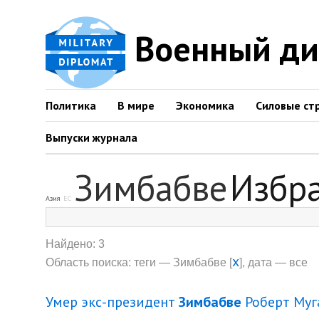
Военный д
Политика
В мире
Экономика
Силовые ст
Выпуски журнала
Зимбабве
Избр
Азия
ЕС
Найдено: 3
x
Область поиска: теги — Зимбабве [
], дата — все
Умер экс-президент
Зимбабве
Роберт Муг