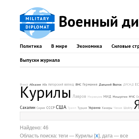
Военный д
Политика
В мире
Экономика
Силовые ст
Выпуски журнала
Курилы
Авторский взгляд
Германия
ЕС
Brexit
Абхазия
Абэ
ВМС
Дальний Восток
ДРСМД
Лавров
МИД
Медведев
Мишустин
МЧС
О
США
Сахалин
СССР
Украина
Сирия
Трамп
Турция
Хакеры
Чехия
Шойгу
Найдено: 46
x
Область поиска: теги — Курилы [
], дата — все