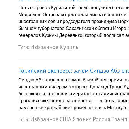
Пять островов Курильской гряды получили назван
Медведев. Островам присвоили имена военных и г
иностранных дел и председателя президиума Верх
бывшем губернаторе Сахалинской области Игоре 
генералов Кузьмы Деревянко, который подписал ак
Избранное
Курилы
Теги:
Токийский экспресс: зачем Синдзо Абэ с
Синдзо Абэ намерен в самое ближайшее время по
иностранным лидером, которого Дональд Трамп бу
беспокоятся, что новая американская администрац
Транстихоокеанского партнёрства — и это затормоз
намерен «в кратчайшие сроки» посетить Москву: ег
Избранное
США
Япония
Россия
Трамп
Теги: