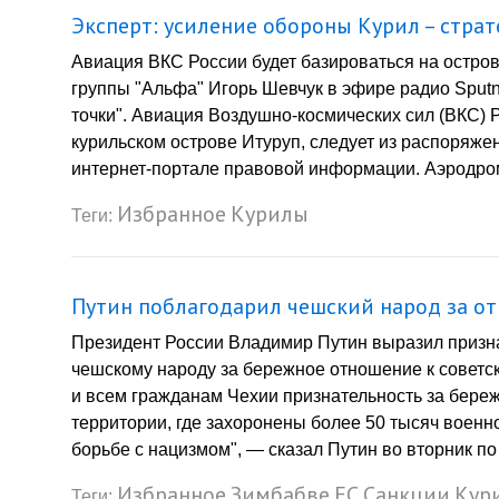
Эксперт: усиление обороны Курил – стра
Авиация ВКС России будет базироваться на остров
группы "Альфа" Игорь Шевчук в эфире радио Sput
точки". Авиация Воздушно-космических сил (ВКС) 
курильском острове Итуруп, следует из распоряж
интернет-портале правовой информации. Аэродром
Избранное
Курилы
Теги:
Путин поблагодарил чешский народ за о
Президент России Владимир Путин выразил призн
чешскому народу за бережное отношение к советс
и всем гражданам Чехии признательность за бер
территории, где захоронены более 50 тысяч военн
борьбе с нацизмом", — сказал Путин во вторник п
Избранное
Зимбабве
ЕС
Санкции
Кур
Теги: