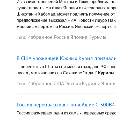
Из взаимоотношений Москвы и Токио проблема ост
существовать. На отказ Японии от «северных терри
Шикотан и Хабомаи, может повлиять получение от
предположение высказал РИА Новости Ицуро Накам
Японии экспертом по России. Японский эксперт счита
Избранное
Россия
Япония
Курилы
Теги:
В США уроженцев Южных Курил признал
... переехать в Штаты снизился и граждане РФ сно
писал , что чиновник на Сахалине "отдал"
Курилы
Избранное
США
Россия
Курилы
Япони
Теги:
Россия перебрасывает новейшие С-300В4
Россия размещает одни из самых передовых средс