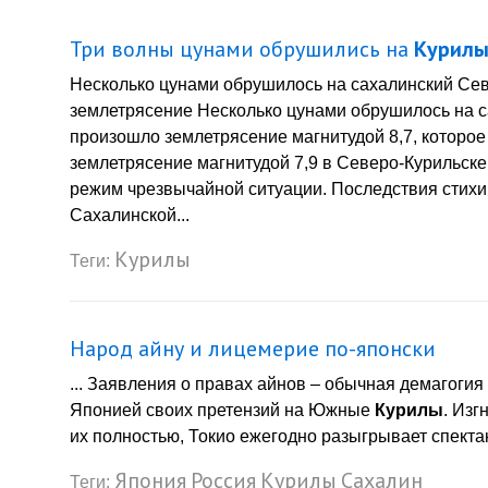
Три волны цунами обрушились на
Курил
Несколько цунами обрушилось на сахалинский Севе
землетрясение Несколько цунами обрушилось на са
произошло землетрясение магнитудой 8,7, которое
землетрясение магнитудой 7,9 в Северо-Курильск
режим чрезвычайной ситуации. Последствия стихи
Сахалинской...
Курилы
Теги:
Народ айну и лицемерие по-японски
... Заявления о правах айнов – обычная демагогия
Японией своих претензий на Южные
Курилы
. Изг
их полностью, Токио ежегодно разыгрывает спектак
Япония
Россия
Курилы
Сахалин
Теги: