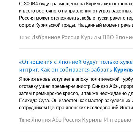
С-300В4 будут размещены на Курильских островах с
и всего восточного направления от угроз ракетны
Россия может отслеживать любые пуски ракет с те
остров Курильской гряды. На данный момент речь 
Избранное
Россия
Курилы
ПВО
Япони
Теги:
«Отношения с Японией будут только хуже
интриг. Как он собирается забрать
Курил
Япония вновь вступает в эпоху политической турб
отставку ушел премьер-министр Синдзо Абэ , про
затем премьерское кресло, и так же неожиданно д
Ёсихидэ Суга. Он известен как мастер закулисных 
сотрудником Центра японских исследований Инст
Япония
Абэ
Россия
Курилы
Интервью
Теги: