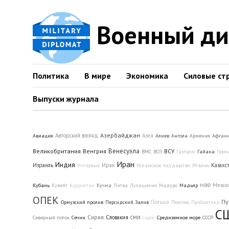
Военный д
Политика
В мире
Экономика
Силовые ст
Выпуски журнала
Азербайджан
Авторский взгляд
Азия
Авиация
Алиев
Ангола
Армения
Афгани
Венесуэла
Великобритания
Венгрия
ВСУ
ВМС
ВОЗ
Газпром
Гайана
Герм
Иран
Индия
Израиль
Ирак
Казахс
Интервью
Исламское государство
Италия
Мекси
Кубань
Кувейт
Курдистан
Кучма
Литва
Лукашенко
Мадуро
Мадьяр
МВФ
ОПЕК
Пу
Польша
Ормузский пролив
Персидский Залив
Помпео
Прибалтика
С
Сирия
Словакия
Северный поток
Сечин
СМИ
Сорос
Средиземное море
СССР