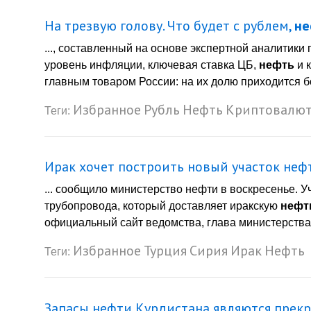
На трезвую голову. Что будет с рублем,
не
..., составленный на основе экспертной аналитики
уровень инфляции, ключевая ставка ЦБ,
нефть
и 
главным товаром России: на их долю приходится бо
Избранное
Рубль
Нефть
Криптовалю
Теги:
Ирак хочет построить новый участок неф
... сообщило министерство нефти в воскресенье. 
трубопровода, который доставляет иракскую
нефт
официальный сайт ведомства, глава министерства
Избранное
Турция
Сирия
Ирак
Нефть
Теги:
Запасы нефти Курдистана являются прек