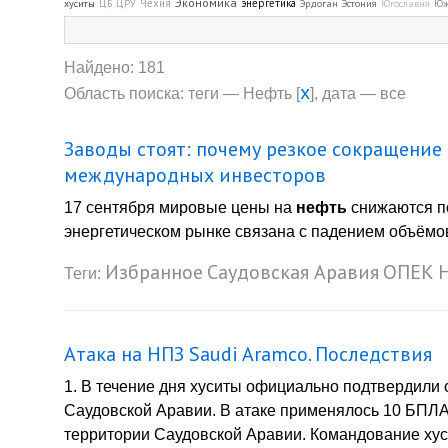
Экономика
Чехия
энергетика
хуситы
ЦБ
ЦРУ
Эрдоган
Эстония
Югославия
Юж
Найдено: 181
x
Область поиска: теги — Нефть [
], дата — все
Заводы стоят: почему резкое сокращение
международных инвесторов
17 сентября мировые цены на
нефть
снижаются по
энергетическом рынке связана с падением объёмов
Избранное
Саудовская Аравия
ОПЕК
Теги:
Атака на НПЗ Saudi Aramco. Последствия
1. В течение дня хуситы официально подтвердили
Саудовской Аравии. В атаке применялось 10 БПЛА
территории Саудовской Аравии. Командование хус