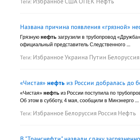
Избранное
США
ОПЕК
Нефть
Теги:
Названа причина появления «грязной» н
Грязную
нефть
загрузили в трубопровод «Дружба»,
официальный представитель Следственного ...
Избранное
Украина
Путин
Белоруссия
Теги:
«Чистая»
нефть
из России добралась до б
«Чистая»
нефть
из России поступила по трубопро
Об этом в субботу, 4 мая, сообщили в Минэнерго ...
Избранное
Белоруссия
Россия
Нефть
Теги:
В "Транснефти" назвали сдачу загрязнен