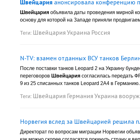
Швейцария
анонсировала конференцию п
Швейцария
объявила даты проведения мирной кон
основу для которой на Западе приняли продвигаему
Швейцария
Украина
Россия
Теги:
N-TV: взамен отданных ВСУ танков Берли
После поставки танков Leopard 2 на Украину бунде
переговоров
Швейцария
согласилась передать Ф
9 из 25 списанных танков Leopard 2A4 в Германию. 
Швейцария
Германия
Украина
вооруж
Теги:
Норвегия вслед за Швейцарией решила п
Директорат по вопросам миграции Норвегии объяви
как можно скорее согласятся покинуть страну и в