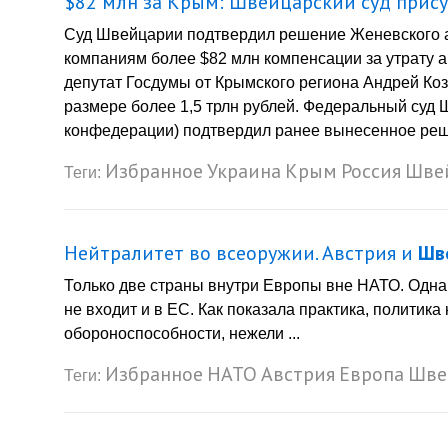
$82 млн за Крым: Швейцарский суд прис
Суд Швейцарии подтвердил решение Женевского ар
компаниям более $82 млн компенсации за утрату а
депутат Госдумы от Крымского региона Андрей Коз
размере более 1,5 трлн рублей. Федеральный су
конфедерации) подтвердил ранее вынесенное реше
Избранное
Украина
Крым
Россия
Шве
Теги:
Нейтралитет во всеоружии. Австрия и
Шв
Только две страны внутри Европы вне НАТО. Одна 
не входит и в ЕС. Как показала практика, политик
обороноспособности, нежели ...
Избранное
НАТО
Австрия
Европа
Шве
Теги: