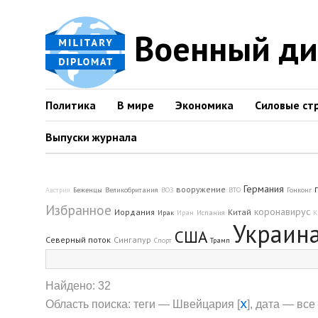
Военный д
Политика
В мире
Экономика
Силовые ст
Выпуски журнала
Германия
вооружение
Австрия
Беженцы
Великобритания
ВОЗ
ВТО
Гонконг
Избранное
коронавирус
Иордания
Китай
Ирак
Иран
Испания
К
Украин
США
Северный поток
Сингапур
Спорт
Трамп
Найдено: 32
x
Область поиска: теги — Швейцария [
], дата — все