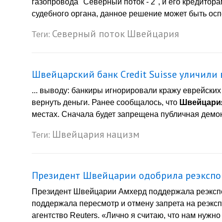
газопровода "Северный поток - 2", и его кредито
судебного органа, данное решение может быть осп
Северный поток
Швейцария
Теги:
Швейцарский банк Credit Suisse уличили 
... выводу: банкиры игнорировали кражу еврейски
вернуть деньги. Ранее сообщалось, что
Швейцари
местах. Сначала будет запрещена публичная демон
Швейцария
нацизм
Теги:
Президент Швейцарии одобрила реэкспор
Президент Швейцарии Амхерд поддержала реэксп
поддержала пересмотр и отмену запрета на реэксп
агентство Reuters. «Лично я считаю, что нам нуж