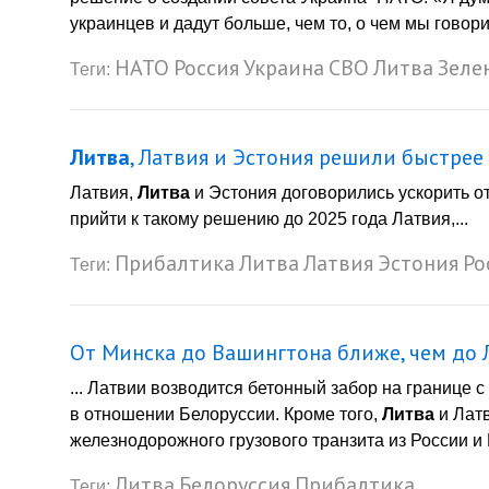
украинцев и дадут больше, чем то, о чем мы говорил
НАТО
Россия
Украина
СВО
Литва
Зеле
Теги:
Литва
, Латвия и Эстония решили быстре
Латвия,
Литва
и Эстония договорились ускорить о
прийти к такому решению до 2025 года Латвия,...
Прибалтика
Литва
Латвия
Эстония
Ро
Теги:
От Минска до Вашингтона ближе, чем до
... Латвии возводится бетонный забор на границе
в отношении Белоруссии. Кроме того,
Литва
и Лат
железнодорожного грузового транзита из России и 
Литва
Белоруссия
Прибалтика
Теги: