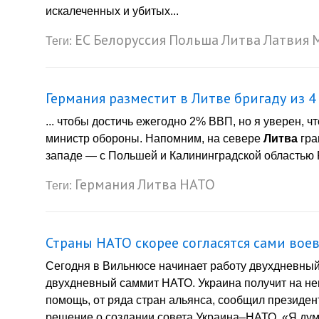
искалеченных и убитых...
ЕС
Белоруссия
Польша
Литва
Латвия
Теги:
Германия разместит в Литве бригаду из 4
... чтобы достичь ежегодно 2% ВВП, но я уверен, 
министр обороны. Напомним, на севере
Литва
гра
западе — с Польшей и Калининградской областью Р
Германия
Литва
НАТО
Теги:
Страны НАТО скорее согласятся сами воев
Сегодня в Вильнюсе начинает работу двухдневны
двухдневный саммит НАТО. Украина получит на не
помощь, от ряда стран альянса, сообщил президен
решение о создании совета Украина–НАТО. «Я ду