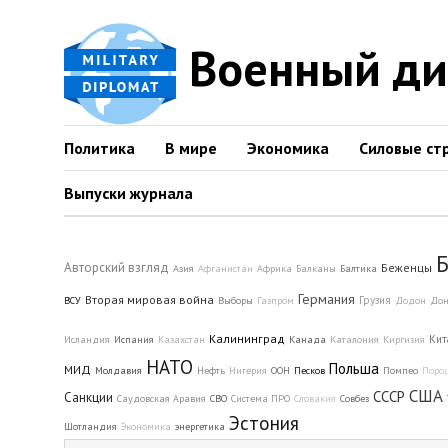
Военный д
Политика
В мире
Экономика
Силовые ст
Выпуски журнала
Б
Авторский взгляд
Беженцы
Азия
Афганистан
Африка
Балканы
Балтика
Германия
Вторая мировая война
Грузия
ВСУ
Выборы
Газпром
Додон
Дон
Калининград
Кит
Исландия
Испания
Казахстан
Канада
Каталония
Киргизия
НАТО
Польша
МИД
Молдавия
Нефть
Нигерия
ООН
Песков
Помпео
Поро
США
СССР
Санкции
Саудовская Аравия
СВО
Система ПРО
Словакия
Совбез
Эстония
Шотландия
Экономика
энергетика