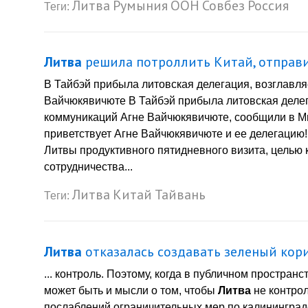
Литва
Румыния
ООН
Совбез
Россия
Теги:
Литва
решила потроллить Китай, отправи
В Тайбэй прибыла литовская делегация, возглавл
Вайчюкявичюте В Тайбэй прибыла литовская делег
коммуникаций Агне Вайчюкявичюте, сообщили в Ми
приветствует Агне Вайчюкявичюте и ее делегацию
Литвы продуктивного пятидневного визита, целью 
сотрудничества...
Литва
Китай
Тайвань
Теги:
Литва
отказалась создавать зеленый кор
... контроль. Поэтому, когда в публичном простран
может быть и мысли о том, чтобы
Литва
не контрол
послаблений ограничительных мер по калининградс