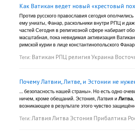
Как Ватикан ведет новый «крестовый пох
Против русского православия сегодня ополчились
ему униаты, Фанар, раскольники внутри РПЦ и даж
частей Сегодня в религиозной сфере набирает обо
масштабная, пока невидимая активизация Ватикан
римской курии в лице константинопольского Фанар
Ватикан
РПЦ
религия
Украина
Восточ
Теги:
Почему Латвии, Литве, и Эстонии не нуже
... безопасность нашей страны». Но есть одно оче
ничем, кроме обещаний. Эстония, Латвия и
Литва
возникающее в результате этого чувство защищённ
Латвия
Литва
Эстония
Прибалтика
Ро
Теги: