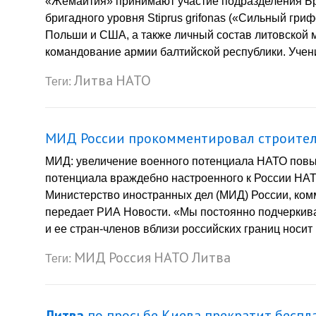
«Жемайтия» принимают участие подразделения Бр
бригадного уровня Stiprus grifonas («Сильный гриф
Польши и США, а также личный состав литовской
командование армии балтийской республики. Учени
Литва
НАТО
Теги:
МИД России прокомментировал строител
МИД: увеличение военного потенциала НАТО пов
потенциала враждебно настроенного к России НАТ
Министерство иностранных дел (МИД) России, ком
передает РИА Новости. «Мы постоянно подчеркива
и ее стран-членов вблизи российских границ носит
МИД
Россия
НАТО
Литва
Теги:
Литва
по просьбе Киева прекратит беспл